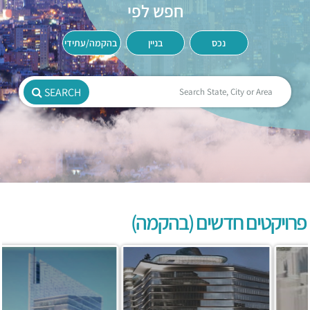
חפש לפי
נכס
בניין
בהקמה/עתידי
SEARCH
פרויקטים חדשים (בהקמה)