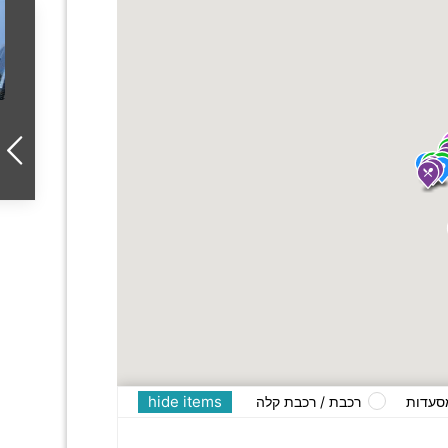
hide items
סעדות
רכבת / רכבת קלה