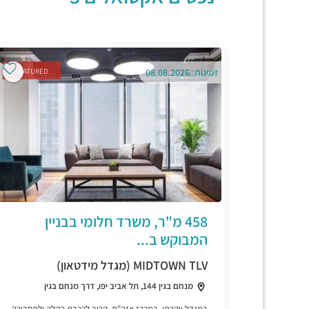
זמינות: 08.08.2026
FEATURED
458 מ"ר, משרד חלומי בבניין
המבוקש ב...
MIDTOWN TLV (מגדל מידטאון)
מנחם בגין 144, תל אביב יפו, דרך מנחם בגין
במגדל יוקרתי, במרכז אזה"ת, קרוב לרכבת הקלה ולתחבורה