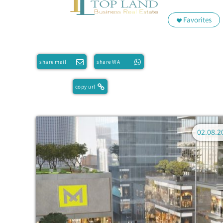
Favorites
share mail
share WA
copy url