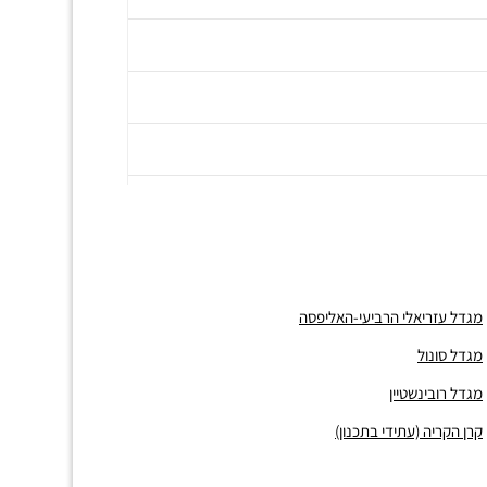
מגדל עזריאלי הרביעי-האליפסה
מגדל סונול
מגדל רובינשטיין
קרן הקריה (עתידי בתכנון)