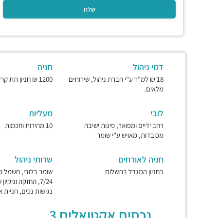
דמי ניהול
חניה
18 ₪ למ"ר ע"י חברת ניהול, שירותים
1200 ₪ חניון תת קרקעי ומאובטח.
מלאים.
לובי
מעליות
רחב ידיים ומפואר, פינות ישיבה
10 מהירות וחכמות
מכובדות, מאויש ע"י שומר
חניה לאורחים
שרותי ניהול
בחניון המגדל בתשלום
שומר בלובי, חשמל מי
7/24, החזקה וניקיו
נגישות נכים, חניית א
נכסים אקטואלים 3