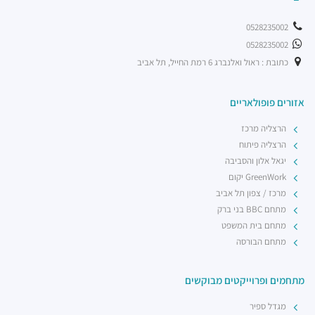
0528235002
0528235002
כתובת : ראול ואלנברג 6 רמת החייל, תל אביב
אזורים פופולאריים
הרצליה מרכז
הרצליה פיתוח
יגאל אלון והסביבה
GreenWork יקום
מרכז / צפון תל אביב
מתחם BBC בני ברק
מתחם בית המשפט
מתחם הבורסה
מתחמים ופרוייקטים מבוקשים
מגדל ספיר