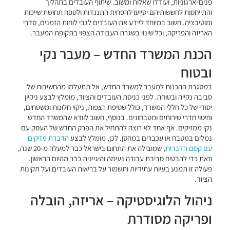
פנים-ארגוניות, ועודדו שאלות ומשוב. שיתוף העובדים בתהליך
והתייחסות לחששותיהם יסייעו להפחית התנגדות ולטפח תחושת שייכות
ומוטיבציה. חשוב במיוחד ליידע את העובדים לגבי לוחות הזמנים, סדרי
האריזה והפריקה, וכל שינוי בשגרת העבודה הצפוי בתקופת המעבר.
הכנת המשרד החדש – מעבר נקי
ובטוח
במסגרת ההכנות למעבר למשרד החדש, אל תתעלמו מהחשיבות של
סביבה נקייה ובטוחה. לפני כניסת העובדים והציוד, מומלץ לבצע ניקיון
יסודי של כל חללי המשרד, כולל שטיפת רצפות, ניקוי חלונות ומשטחים,
וחיטוי חדרי שירותים ומטבחונים. בנוסף, חשוב לוודא שהמשרד החדש
נקי ממזיקים. אף אחד לא רוצה להתחיל את הפרק החדש של העסק עם
נמלים במטבח או עכברים במחסן. לכן, מומלץ לבצע
הדברת מזיקים
עם קסם הדברות
, שמובילה את התחום בישראל כבר למעלה מ-20 שנה,
וזאת כדי להבטיח סביבת עבודה נעימה והיגיינית כבר מהיום הראשון.
פעולה זו תמנע בעיות עתידיות ותשמור על בריאות העובדים ועל תקינות
הציוד.
ניהול הלוגיסטיקה – אריזה, הובלה
ופריקה מסודרת