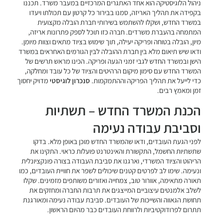
ניהול הלוגיסטיקה הוא אחד האתגרים המרכזיים במעבר משרד. תכננו
בקפידה את תהליך האריזה, סמנו בבירור כל קרטון עם תכולתו ויעדו
במשרד החדש, ושקלו להשתמש בשירותי חברת הובלה מקצועית
המתמחה בהעברת משרדים. חברה כזו תוכל לספק פתרונות אריזה,
מיון, הובלה בטוחה ופריקה יעילה, תוך שימוש בציוד מתאים וצוות מיומן.
ודאו שיש תיאום מלא בין חברת ההובלה לבין הגורמים האחראים במשרד
הישן ובמשרד החדש לגבי זמני הגעה ופריקה. הכינו מראש תרשים של
המשרד החדש עם סימון מיקום הרהיטים והציוד של כל עובד ומחלקה,
כדי לייעל את תהליך הפריקה וההתמקמות.
סנכרון לוגיסטי
מדויק יחסוך
זמן ומאמץ רבים.
הכנת המשרד החדש – תשתיות
וסביבת עבודה נעימה
לפני הגעת העובדים, ודאו שהמשרד החדש מוכן באופן מלא. בדקו
שתשתיות החשמל, התקשורת והאינטרנט פועלות כראוי. התקינו את
הריהוט והציוד המשרדי, וארגנו את סביבת העבודה בצורה פונקציונלית
ונעימה. שימו לב לפרטים קטנים שיכולים לשפר את חוויית העובדים, כמו
תאורה מתאימה, אוורור טוב, צמחייה ואזורים משותפים מזמינים. שקלו
לשלב אלמנטים עיצוביים המייצגים את תרבות החברה ומחזקים את
תחושת הגאווה והשייכות של העובדים. סביבת עבודה נעימה ומאורגנת
תתרום לפרודוקטיביות ולרווחת העובדים כבר מהיום הראשון.