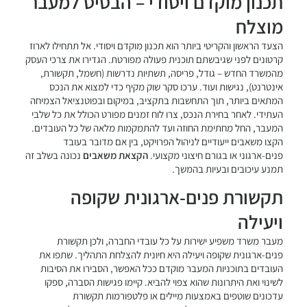
תכנון מוקדם ויסודי – הבסיס למעבר
מוצלח
הצעד הראשון והקריטי ביותר הוא תכנון מוקדם ויסודי. אל תתחילו לארוז
קרטונים לפני שגיבשתם תוכנית פעולה מפורטת. הגדירו את צרכי העסק
מהמשרד החדש – גודל, פריסה, תשתיות נדרשות (חשמל, תקשורת,
אינטרנט), נגישות ועוד. ערכו סקר שוק מקיף כדי למצוא את הנכס
המתאים ביותר, תוך התחשבות בתקציב, במיקום ובפוטנציאל הצמיחה
העתידי. לאחר בחירת הנכס, צרו לוח זמנים מפורט הכולל את כל שלבי
המעבר, החל מחתימת החוזה ועד להתמקמות מלאה של כל העובדים.
הקצו משאבים ייעודיים לניהול הפרויקט, בין אם מדובר בעובד
פנים-ארגוני או בגורם חיצוני מקצועי.
הקצאת משאבים
נכונה בשלב זה
תמנע עיכובים ובעיות בהמשך.
תקשורת פנים-ארגונית שקופה
ויעילה
מעבר משרד משפיע ישירות על כל עובדי החברה, ולכן תקשורת
פנים-ארגונית שקופה ויעילה היא חיונית להצלחת התהליך. שתפו את
העובדים בתוכניות המעבר מוקדם ככל האפשר, הסבירו את הסיבות
לשינוי ואת היתרונות שהוא צפוי להביא. קיימו פגישות הסברה, ספקו
עדכונים שוטפים באמצעות מיילים או פלטפורמות תקשורת