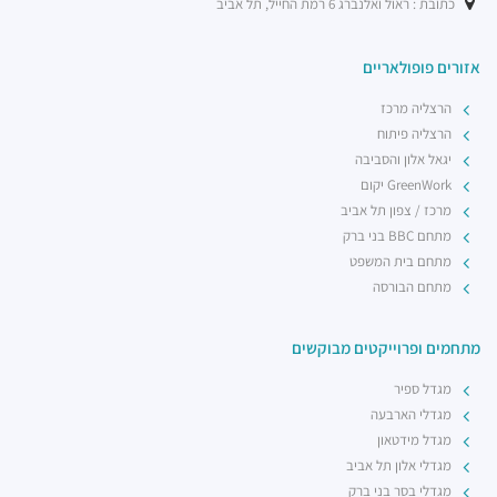
כתובת : ראול ואלנברג 6 רמת החייל, תל אביב
אזורים פופולאריים
הרצליה מרכז
הרצליה פיתוח
יגאל אלון והסביבה
GreenWork יקום
מרכז / צפון תל אביב
מתחם BBC בני ברק
מתחם בית המשפט
מתחם הבורסה
מתחמים ופרוייקטים מבוקשים
מגדל ספיר
מגדלי הארבעה
מגדל מידטאון
מגדלי אלון תל אביב
מגדלי בסר בני ברק