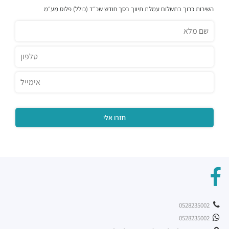
השירות כרוך בתשלום עמלת תיווך בסך חודש שכ״ד (כולל) פלוס מע״מ
0528235002
0528235002