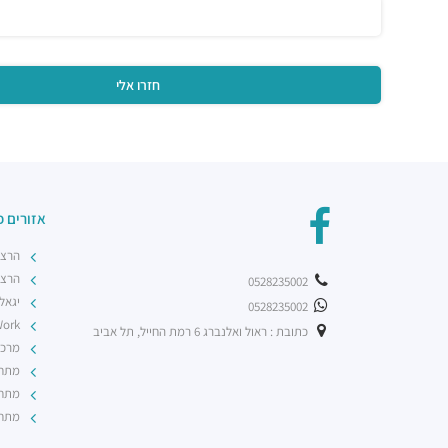
אזורים פ
הרצל
הרצל
0528235002
יגאל
0528235002
nWork
כתובת : ראול ואלנברג 6 רמת החייל, תל אביב
מרכז
מתחם BBC ב
מתחם
מתחם