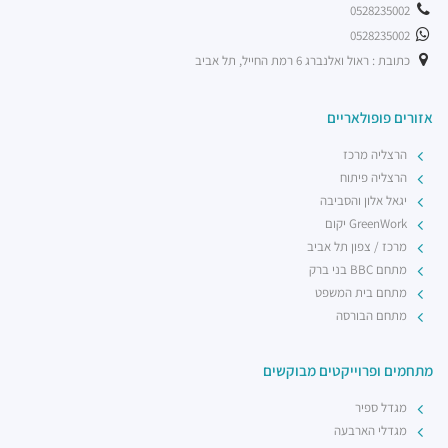
0528235002
0528235002
כתובת : ראול ואלנברג 6 רמת החייל, תל אביב
אזורים פופולאריים
הרצליה מרכז
הרצליה פיתוח
יגאל אלון והסביבה
GreenWork יקום
מרכז / צפון תל אביב
מתחם BBC בני ברק
מתחם בית המשפט
מתחם הבורסה
מתחמים ופרוייקטים מבוקשים
מגדל ספיר
מגדלי הארבעה