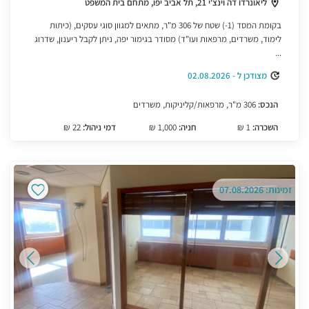
ליאונרדו דה וינצ'י 21, תל אביב יפו, מתחם בית המשפט
בקומת המסד (1-) שטח של 306 מ"ר, מתאים למגוון סוגי עסקים, (כיתות
לימוד, משרדים, מרפאות ועו"ד) מסודר בגימור יפה, ניתן לקבל ריענון, שדרוג
...
מצודכן ל - 02.08.2026
הנכס:
306 מ"ר, מרפאות/קליניקות, משרדים
השכרה:
1 ₪
חניה:
1,000 ₪
דמי ניהול:
22 ₪
זמינות: 07.08.2026