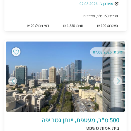
מצודכן ל - 02.08.2026
הנכס:
150 מ"ר, משרדים
השכרה:
100 ₪
חניה:
1,350 ₪
דמי ניהול:
20 ₪
זמינות: 07.08.2026
500 מ"ר, מעטפת, יינתן גמר יפה
בית אמות משפט