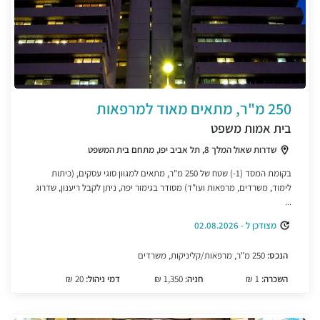
250 מ"ר, מתאים מאוד למרפאות
בית אמות משפט
שדרות שאול המלך 8, תל אביב יפו, מתחם בית המשפט
בקומת המסד (1-) שטח של 250 מ"ר, מתאים למגוון סוגי עסקים, (כיתות
לימוד, משרדים, מרפאות ועו"ד) מסודר בגימור יפה, ניתן לקבל ריענון, שדרוג
...
מצודכן ל - 02.08.2026
הנכס:
250 מ"ר, מרפאות/קליניקות, משרדים
השכרה:
1 ₪
חניה:
1,350 ₪
דמי ניהול:
20 ₪