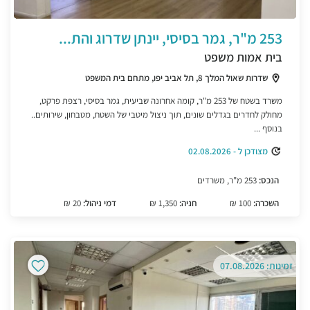
253 מ"ר, גמר בסיסי, יינתן שדרוג והת...
בית אמות משפט
שדרות שאול המלך 8, תל אביב יפו, מתחם בית המשפט
משרד בשטח של 253 מ"ר, קומה אחרונה שביעית, גמר בסיסי, רצפת פרקט,
מחולק לחדרים בגדלים שונים, תוך ניצול מיטבי של השטח, מטבחון, שירותים..
בנוסף ...
מצודכן ל - 02.08.2026
הנכס:
253 מ"ר, משרדים
השכרה:
100 ₪
חניה:
1,350 ₪
דמי ניהול:
20 ₪
זמינות: 07.08.2026