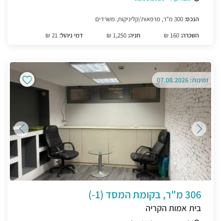
הנכס:
300 מ"ר, מרפאות/קליניקות, משרדים
השכרה:
160 ₪
חניה:
1,250 ₪
דמי ניהול:
21 ₪
זמינות: 07.08.2026
306 מ"ר, בקומת המסד (1-)
בית אמות הקריה