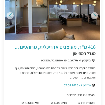
416 מ"ר, מעוצבים אדריכלית, מרוהטים ...
מגדל המוזיאון
ברקוביץ 4, תל אביב יפו, מתחם בית המשפט
במגדל היוקרתי והמבוקש ביותר במתחם בית המשפט, קומה תשיעית, נוף
פתוח, מאוד מואר, משרד של 416 מ"ר, מעוצבים אדריכלית, מרוהטים
ומאובזרים עד הפרט ...
מצודכן ל - 02.08.2026
הנכס:
416 מ"ר, משרדים
השכרה:
145 ₪
חניה:
1,200 ₪
דמי ניהול:
23 ₪