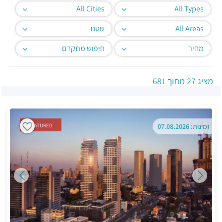
All Cities
All Types
All Areas
שטח
מחיר
חיפוש מתקדם
מציג
27
מתוך
681
זמינות: 07.08.2026
FEATURED