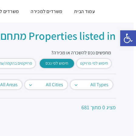
עמוד הבית
משרדים למכירה
משרדים ל
פתח סרגל נגישות
Properties listed in מתחם ה 1000
מחפשים נכס להשכרה או מכירה?
חיפוש לפי פרויקט
חיפוש לפי נכס
פרויקטים בהקמה/עתי
All Areas
All Cities
All Types
מציג
0
מתוך
681