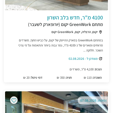
4100 מ"ר, חדש בלב השרון
מתחם GreenWork יקום (יורופארק לשעבר)
יקום, הרצליה, יקום, GreenWork יקום
במתחם GreenWork בפארק ההייטק של יקום, על כביש החוף, משרדים
מרווחים ומוארים של כ-4100 מ"ר, גמר גבוה ביותר והתאמות על פי צרכי
השוכר. חלוקה ...
מצודכן ל - 02.08.2026
הנכס:
4,100 מ"ר, משרדים
השכרה:
110 ₪
חניה:
350 ₪
דמי ניהול:
20 ₪
זמינות: 07.08.2026