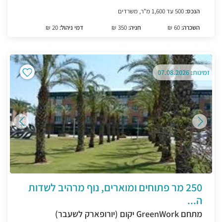
הנכס:
500 עד 1,600 מ"ר, משרדים
השכרה:
60 ₪
חניה:
350 ₪
דמי ניהול:
20 ₪
זמינות: 07.08.2026
250 מר פתוחים ומוארים, נוף מרהיב לשדות
ה...
מתחם GreenWork יקום (יורופארק לשעבר)