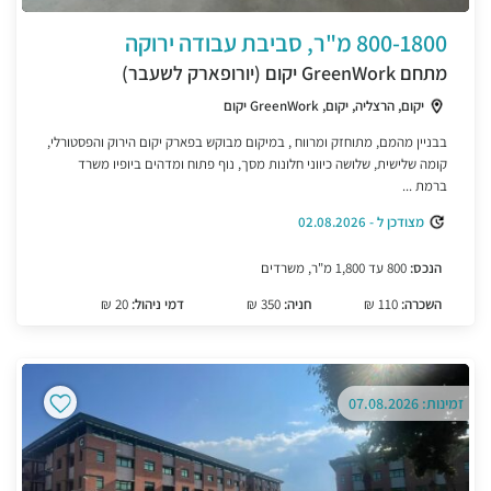
800-1800 מ"ר, סביבת עבודה ירוקה
מתחם GreenWork יקום (יורופארק לשעבר)
יקום, הרצליה, יקום, GreenWork יקום
בבניין מהמם, מתוחזק ומרווח , במיקום מבוקש בפארק יקום הירוק והפסטורלי,
קומה שלישית, שלושה כיווני חלונות מסך, נוף פתוח ומדהים ביופיו משרד
ברמת ...
מצודכן ל - 02.08.2026
הנכס:
800 עד 1,800 מ"ר, משרדים
השכרה:
110 ₪
חניה:
350 ₪
דמי ניהול:
20 ₪
זמינות: 07.08.2026