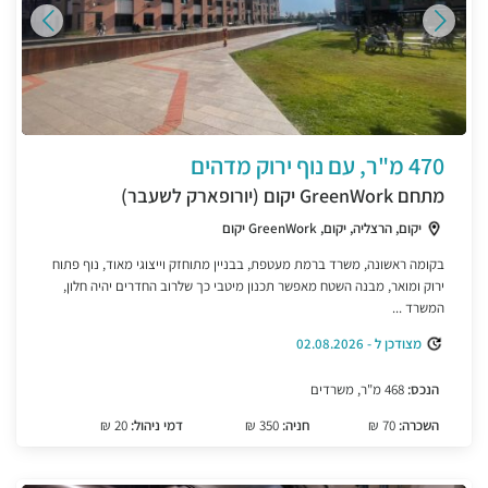
470 מ"ר, עם נוף ירוק מדהים
מתחם GreenWork יקום (יורופארק לשעבר)
יקום, הרצליה, יקום, GreenWork יקום
בקומה ראשונה, משרד ברמת מעטפת, בבניין מתוחזק וייצוגי מאוד, נוף פתוח
ירוק ומואר, מבנה השטח מאפשר תכנון מיטבי כך שלרוב החדרים יהיה חלון,
המשרד ...
מצודכן ל - 02.08.2026
הנכס:
468 מ"ר, משרדים
השכרה:
70 ₪
חניה:
350 ₪
דמי ניהול:
20 ₪