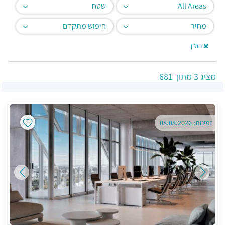
All Areas
שטח
מחיר
חיפוש מתקדם
חולון
מציג
3
מתוך
681
זמינות: 08.08.2026