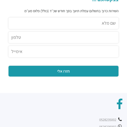
השירות כרוך בתשלום עמלת תיווך בסך חודש שכ״ד (כולל) פלוס מע״מ
0528235002
0528235002