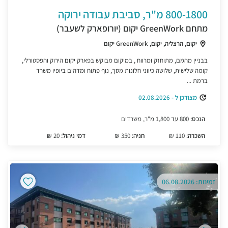
800-1800 מ"ר, סביבת עבודה ירוקה
מתחם GreenWork יקום (יורופארק לשעבר)
יקום, הרצליה, יקום, GreenWork יקום
בבניין מהמם, מתוחזק ומרווח , במיקום מבוקש בפארק יקום הירוק והפסטורלי,
קומה שלישית, שלושה כיווני חלונות מסך, נוף פתוח ומדהים ביופיו משרד
ברמת ...
מצודכן ל - 02.08.2026
הנכס:
800 עד 1,800 מ"ר, משרדים
השכרה:
110 ₪
חניה:
350 ₪
דמי ניהול:
20 ₪
זמינות: 06.08.2026