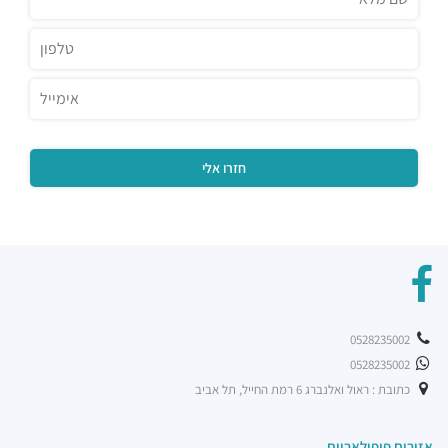
0528235002
0528235002
כתובת : ראול ואלנברג 6 רמת החייל, תל אביב
אזורים פופולאריים