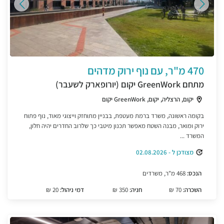
470 מ"ר, עם נוף ירוק מדהים
מתחם GreenWork יקום (יורופארק לשעבר)
יקום, הרצליה, יקום, GreenWork יקום
בקומה ראשונה, משרד ברמת מעטפת, בבניין מתוחזק וייצוגי מאוד, נוף פתוח
ירוק ומואר, מבנה השטח מאפשר תכנון מיטבי כך שלרוב החדרים יהיה חלון,
המשרד ...
מצודכן ל - 02.08.2026
הנכס:
468 מ"ר, משרדים
השכרה:
70 ₪
חניה:
350 ₪
דמי ניהול:
20 ₪