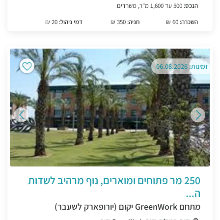
הנכס:
500 עד 1,600 מ"ר, משרדים
השכרה:
60 ₪
חניה:
350 ₪
דמי ניהול:
20 ₪
זמינות: 06.08.2026
250 מר פתוחים ומוארים, נוף מרהיב לשדות
ה...
מתחם GreenWork יקום (יורופארק לשעבר)