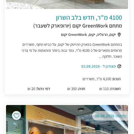
4100 מ"ר, חדש בלב השרון
מתחם GreenWork יקום (יורופארק לשעבר)
יקום, הרצליה, יקום, GreenWork יקום
במתחם GreenWork בפארק ההייטק של יקום, על כביש החוף, משרדים
מרווחים ומוארים של כ-4100 מ"ר, גמר גבוה ביותר והתאמות על פי צרכי
השוכר. חלוקה ...
מצודכן ל - 02.08.2026
הנכס:
4,100 מ"ר, משרדים
השכרה:
110 ₪
חניה:
350 ₪
דמי ניהול:
20 ₪
זמינות: 06.08.2026