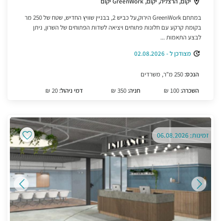
יקום, הרצליה, יקום, GreenWork יקום
במתחם GreenWork הירוק,על כביש 2, בבניין שוויץ החדיש, שטח של 250 מר
בקומת קרקע עם חלונות פתוחים ויציאה לשדות הפתוחים של השרון, ניתן
לבצע התאמות ...
מצודכן ל - 02.08.2026
הנכס:
250 מ"ר, משרדים
השכרה:
100 ₪
חניה:
350 ₪
דמי ניהול:
20 ₪
זמינות: 06.08.2026