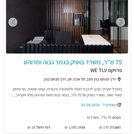
75 מ"ר, משרד בוטיק בגמר גבוה ומרוהט
פרויקט WE TLV
דרך מנחם בגין 150, תל אביב יפו, דרך מנחם בגין
במגדל יוקרתי, קרוב לרכבת הקלה ולתחבורה ציבורית, קומה שישית, נוף פתוח,
מאוד מואר, משרד בוטיק של 75 מ"ר, בגמר גבוה מאוד ומרוהט מלא ויוקרתי, ...
מצודכן ל - 02.08.2026
הנכס:
75 מ"ר, משרדים
השכרה:
170 ₪
חניה:
1,000 ₪
דמי ניהול:
18 ₪