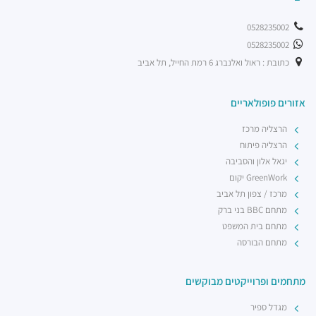
0528235002
0528235002
כתובת : ראול ואלנברג 6 רמת החייל, תל אביב
אזורים פופולאריים
הרצליה מרכז
הרצליה פיתוח
יגאל אלון והסביבה
GreenWork יקום
מרכז / צפון תל אביב
מתחם BBC בני ברק
מתחם בית המשפט
מתחם הבורסה
מתחמים ופרוייקטים מבוקשים
מגדל ספיר