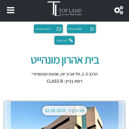
share mail
share WA
copy url
בית אהרון מונהייט
הרכב 1-3,
תל אביב יפו
,
שכונת מונטפיורי
רמת בניין : CLASS B
מצודכן ל -
02.08.2026