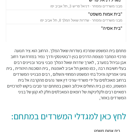
מבני משרדים ומסחר ·
דניאל פריש 3, תל אביב יפו
"בית אמות משפט"
מבני משרדים ומסחר ·
שדרות שאול המלך 8, תל אביב יפו
"בית אסיה"
מבני משרדים ומסחר ·
וייצמן 4, תל אביב יפו
"פרויקט דה וינצי"
מבני משרדים ומסחר ·
דה וינצי 20, תל אביב יפו
מתחם בית המשפט שמרכזו בשדרות שאול המלך. הרחוב הוא ציר תנועה
"מרכז גולדה"
מרכזי המחבר מצומת הדרכים בגין-ז'בוטינסקי ודרך נמיר במזרח ועד רחוב
אבן גבירול במערב , לאורך שדרות שאול המלך מבני ציבור ובניינים רבים
מבני משרדים ומסחר ·
שאול המלך 23, תל אביב יפו
בעלי חשיבות רבה , כמו מוזאון תל אביב לאומנות , בית הסוכנות היהודית , בית
"מגדלי מרכז וייצמן"
ציוני אמריקה והיכל בתי המשפט המחוזי והשלום , רבים מבנייני המשרדים
מבני משרדים ומסחר ·
וייצמן 14, תל אביב יפו
ברחוב מאוכלסים על ידי משרדי עורכי דין אשר נהנים מהקרבה אל בית
"בית אמריקה"
המשפט, כמו כן בית החולים איכלוב השוכן במתחם יצר סביבו ביקוש למרכזיים
מבני משרדים ומסחר ·
שדרות שאול המלך 35, תל אביב יפו
רפואיים רבים ולקליניקות של רופאים המאכלסים חלק לא קטן של בניני
המשרדים באזור,
"בית דובנוב"
מבני משרדים ומסחר ·
דובנוב 10, תל אביב יפו
"בית הדר דפנה"
לחץ כאן למגדלי המשרדים במתחם:
מבני משרדים ומסחר ·
שדרות שאול המלך 39, תל אביב יפו
"בית אמות הקריה"
בית אמות משפט