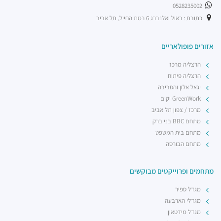
0528235002
כתובת : ראול ואלנברג 6 רמת החייל, תל אביב
אזורים פופולאריים
הרצליה מרכז
הרצליה פיתוח
יגאל אלון והסביבה
GreenWork יקום
מרכז / צפון תל אביב
מתחם BBC בני ברק
מתחם בית המשפט
מתחם הבורסה
מתחמים ופרוייקטים מבוקשים
מגדל ספיר
מגדלי הארבעה
מגדל מידטאון