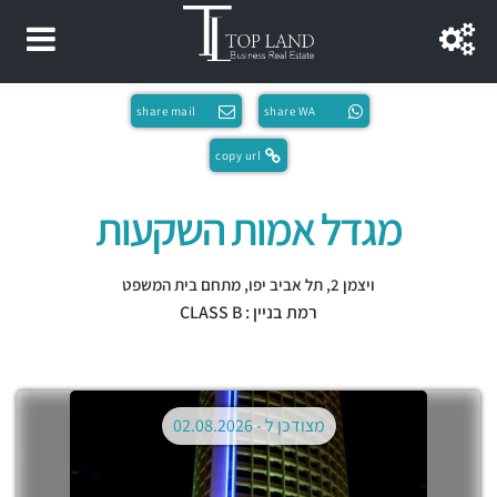
share mail
share WA
copy url
מגדל אמות השקעות
ויצמן 2,
תל אביב יפו
,
מתחם בית המשפט
רמת בניין : CLASS B
מצודכן ל -
02.08.2026