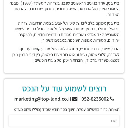
בית בנין, אחד בניינים הראשונים שנבנו בשדרות רוטשילד ( 1938 ), מבנה
היסטורי השוכן מול אנדרטת המייסדים ובית דיזנגוף שבו הוכרזה הקמת
המדינה.
בית בנין ממוקם בלב ליבו של סיטי תל אביב בצומת הרחובות שדרות
רוטשילד ונחלת בנימין. מתחם הסיטי של תל אביב מכיל בניינים לשימור
היסטוריים לצד מגדלי משרדים ומגורים מודרניים וחדשים, בתי קפה
ייחודיים, מסעדות מגוונות השוכנות במבנים לשימור,
הבניין ייצוגי, ייחודי ומבוקש, מתנשא לגובה של ארבע קומות עם נוף
לשדרה, הלובי שמור, נעים ומאויש רוב שעות היממה, בין דיירי הבניין ניצן
למצוא משרדי עורכי דין, חברות הייטק ומקצועות חופשיים,
רוצים לשמוע עוד על הנכס
marketing@top-land.co.il
052-8235002
השירות כרוך בתשלום עמלת תיווך בסך חודש שכ״ד (כולל) פלוס מע״מ