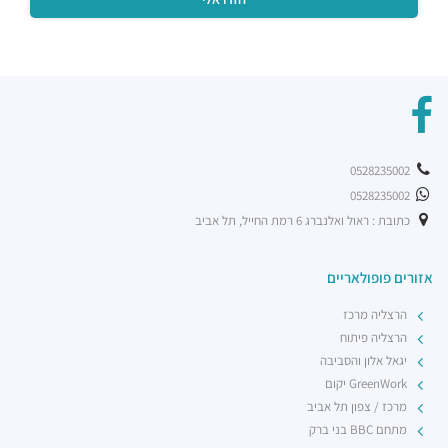
0528235002
0528235002
כתובת : ראול ואלנברג 6 רמת החייל, תל אביב
אזורים פופולאריים
הרצליה מרכז
הרצליה פיתוח
יגאל אלון והסביבה
GreenWork יקום
מרכז / צפון תל אביב
מתחם BBC בני ברק