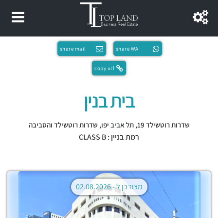
share mail
share WA
copy url
בית בנין
שדרות רוטשילד 19,
תל אביב יפו
,
שדרות רוטשילד והסביבה
רמת בניין : CLASS B
מצודכן ל -
02.08.2026