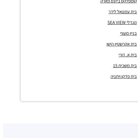
קומפלקס ביזנס פארק
בית עמנואל לידר
מגדלי SEA VIEW
בניין מעוף
בית אקרשטיין הישן
בית א. דורי
בית משכית 15
בית פדקו ויתניה