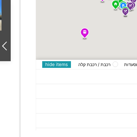
hide items
סעדות
רכבת / רכבת קלה