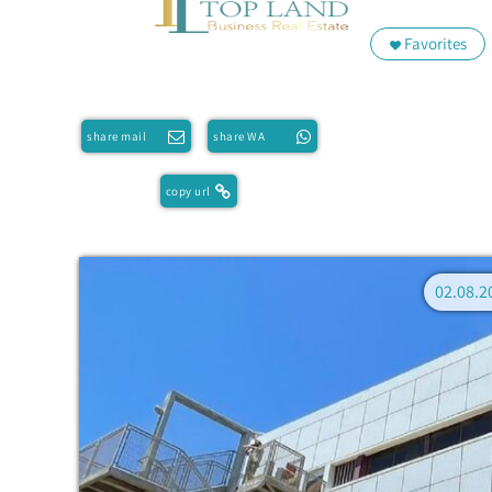
Favorites
share mail
share WA
copy url