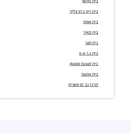
בית נולטון
בית ריט 1 הרצליה
בית אופק
בית מאיר
בית חוגי
בית ג.ר.א.פ
בית Apple Israel
בית אמצור
מרכז גב ים משכית