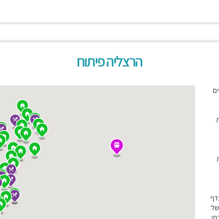
הרצליה פיתוח
ים
ת
דף
של
תי