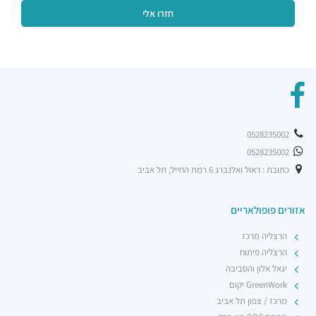
רכבת קלה - קו ירוק (עתידי)
רכבת / רכבת קלה ·
5R42+3V הרצליה
0528235002
0528235002
כתובת : ראול ואלנברג 6 רמת החייל, תל אביב
אזורים פופולאריים
הרצליה מרכז
הרצליה פיתוח
יגאל אלון והסביבה
GreenWork יקום
מרכז / צפון תל אביב