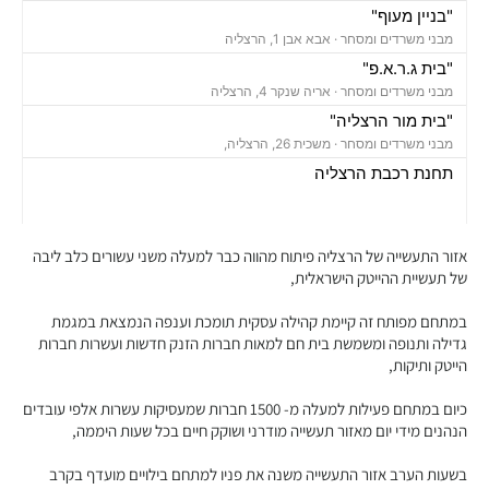
"בניין מעוף"
מבני משרדים ומסחר ·
אבא אבן 1, הרצליה
"בית ג.ר.א.פ"
מבני משרדים ומסחר ·
אריה שנקר 4, הרצליה
"בית מור הרצליה"
מבני משרדים ומסחר ·
משכית 26, הרצליה,
תחנת רכבת הרצליה
רכבת / רכבת קלה ·
בן ציון מיכאלי 1, הרצליה
חניון משכית
חניונים ·
יד חרוצים 7, הרצליה
אזור התעשייה של הרצליה פיתוח מהווה כבר למעלה משני עשורים כלב ליבה
חניון אקרשטיין
של תעשיית ההייטק הישראלית,
חניונים ·
5R65+MG הרצליה
במתחם מפותח זה קיימת קהילה עסקית תומכת וענפה הנמצאת במגמת
חניון גלגלי הפלדה
גדילה ותנופה ומשמשת בית חם למאות חברות הזנק חדשות ועשרות חברות
חניונים ·
גלגלי הפלדה 11, הרצליה
הייטק ותיקות,
"בית מרכזים 2000"
מבני משרדים ומסחר ·
משכית 32, הרצליה
כיום במתחם פעילות למעלה מ- 1500 חברות שמעסיקות עשרות אלפי עובדים
הנהנים מידי יום מאזור תעשייה מודרני ושוקק חיים בכל שעות היממה,
"בית עמנואל לידר"
מבני משרדים ומסחר ·
אריה שנקר 10, הרצליה
בשעות הערב אזור התעשייה משנה את פניו למתחם בילויים מועדף בקרב
"בית כוכב הרצליה"