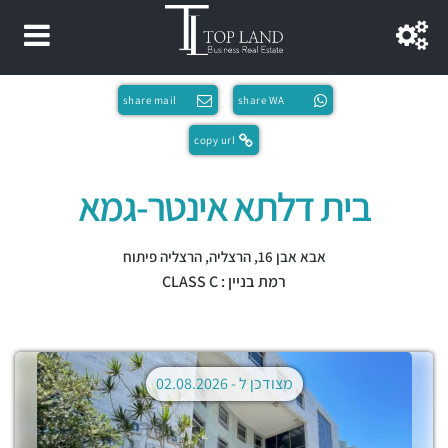
share mail
share WA
copy url
בית דלתא אינטר-גמא
אבא אבן 16,
הרצליה
,
הרצליה פיתוח
רמת בניין : CLASS C
מצודכן ל -
02.08.2026