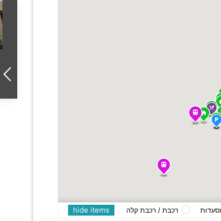
hide items
סעדות
רכבת / רכבת קלה