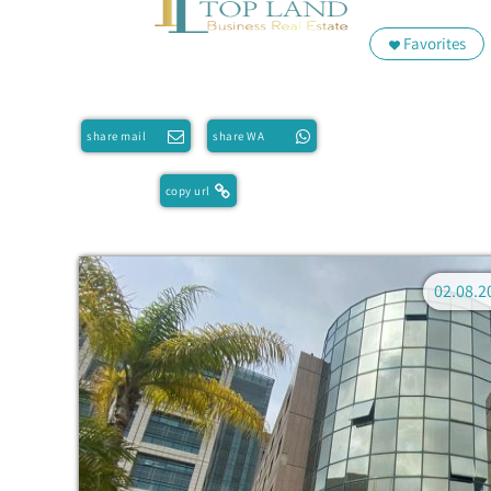
Favorites
share mail
share WA
copy url