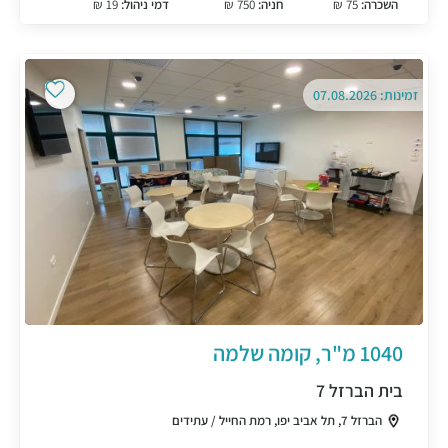
השכרה:
75 ₪
חניה:
750 ₪
דמי ניהול:
19 ₪
זמינות: 07.08.2026
1040 מ"ר, קומה שלמה
בית הברזל 7
הברזל 7, תל אביב יפו, רמת החייל / עתידים