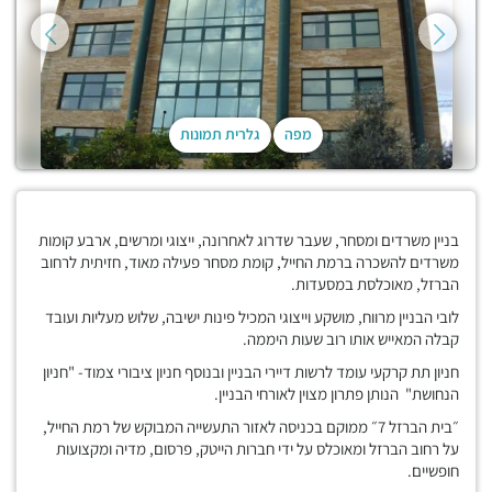
מפה
גלרית תמונות
בניין משרדים ומסחר, שעבר שדרוג לאחרונה, ייצוגי ומרשים, ארבע קומות
משרדים להשכרה ברמת החייל, קומת מסחר פעילה מאוד, חזיתית לרחוב
הברזל, מאוכלסת במסעדות.
לובי הבניין מרווח, מושקע וייצוגי המכיל פינות ישיבה, שלוש מעליות ועובד
קבלה המאייש אותו רוב שעות היממה.
חניון תת קרקעי עומד לרשות דיירי הבניין ובנוסף חניון ציבורי צמוד- "חניון
הנחושת" הנותן פתרון מצוין לאורחי הבניין.
״בית הברזל 7״ ממוקם בכניסה לאזור התעשייה המבוקש של רמת החייל,
על רחוב הברזל ומאוכלס על ידי חברות הייטק, פרסום, מדיה ומקצועות
חופשיים.