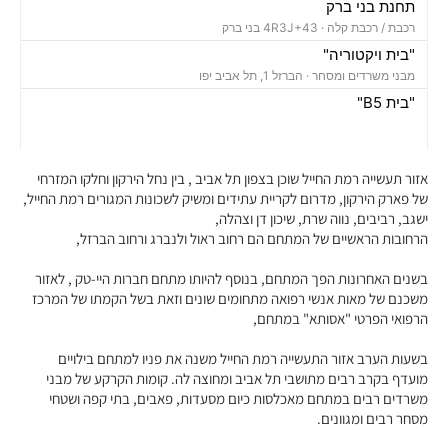
תחנת בני ברק
רכבת / רכבת קלה ·
4R3J+43 בני ברק
"בית ויקטוריה"
מבני משרדים ומסחר ·
הברזל 1, תל אביב יפו
"בית B5"
מבני משרדים ומסחר ·
הברזל 5א, תל אביב יפו
"בית הברזל 7"
מבני משרדים ומסחר ·
הברזל 7, תל אביב יפו
אזור תעשייה רמת החייל שוכן בצפון תל אביב , בין נחל הירקון וחלקו המזרחי
"בית הברזל 25"
של פארק הירקון, מדרום לקריית עתידים ומשיק לשכונות המגורים רמת החייל,
ישגב, רביבים, נווה שרת, שיכון דן וצהלה,
מבני משרדים ומסחר ·
הברזל 25, תל אביב יפו
הרחובות הראשיים של המתחם הם רחוב ראול ולנברג ורחוב הברזל,
"בית הנחושת 10"
מבני משרדים ומסחר ·
הנחושת 10, תל אביב יפו
בשנים האחרונות הפך המתחם, בנוסף להיותו מתחם חברות היי-טק , לאזור
"מגדל עתידים"
משכנם של מאות אנשי רפואה מתחומים שונים וזאת בשל הקמתו של המרכז
מבני משרדים ומסחר ·
בניין 8 פארק עתידים, תל אביב יפו
הרפואי הפרטי "אסותא" במתחם,
"בית ולנברג 6"
בשעות הערב אזור התעשייה רמת החייל משנה את פניו למתחם בילויים
מבני משרדים ומסחר ·
ראול ולנברג 6, תל אביב יפו
מועדף בקרב רבים מתושבי תל אביב ומחוצה לה. קומות הקרקע של מבני
"מגדל העוגן"
משרדים רבים במתחם מאכלסות כיום מסעדות, פאבים, בתי קפה ושטחי
מבני משרדים ומסחר ·
הברזל 12, תל אביב יפו
מסחר רבים ומגוונים.
"בית הברזל 26"