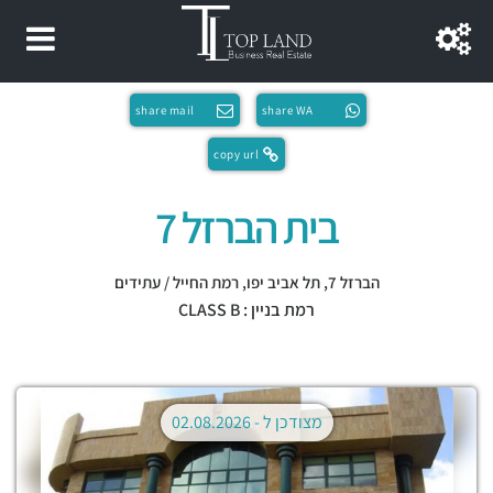
share mail
share WA
copy url
בית הברזל 7
הברזל 7,
תל אביב יפו
,
רמת החייל / עתידים
רמת בניין : CLASS B
מצודכן ל -
02.08.2026