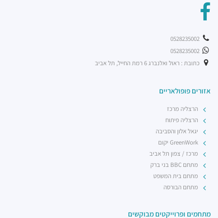
רכבת קלה - קו ירוק (עתידי)
רכבת / רכבת קלה ·
4R8V+F4 תל אביב יפו
0528235002
0528235002
כתובת : ראול ואלנברג 6 רמת החייל, תל אביב
אזורים פופולאריים
הרצליה מרכז
הרצליה פיתוח
יגאל אלון והסביבה
GreenWork יקום
מרכז / צפון תל אביב
מתחם BBC בני ברק
מתחם בית המשפט
מתחם הבורסה
מתחמים ופרוייקטים מבוקשים