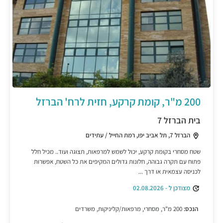
200 מ"ר, קומת קרקע, חזית לרח' הברזל
בית הברזל 7
הברזל 7, תל אביב יפו, רמת החייל / עתידים
שטח מסחרי בקומת קרקע, יכול לשמש למרפאות, תצוגה ועוד.. מכיל חלל
פתוח עם תקרה גבוהה, חלונות גדולים המקיפים את כל השטח, אפשרות
לכניסה עצמאית או דרך ...
מצודכן ל - 02.08.2026
הנכס:
200 מ"ר, מסחרי, מרפאות/קליניקות, משרדים