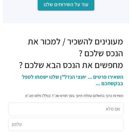
עוד על השירותים שלנו
בישולים במרומים
מסעדות ·
היצירה 25, רמת גן
לה פפריקה
מסעדות ·
היצירה 22, רמת גן
רק סושי רמת גן
מעונינים להשכיר / למכור את
מסעדות ·
אהליאב 10, רמת גן
קאמאקורה - Kamakura
הנכס שלכם ?
מסעדות ·
אהליאב 5, רמת גן
מטבח רחוב
מחפשים את הנכס הבא שלכם ?
מסעדות ·
אהליאב 3, רמת גן
צ'אנג מאי נודלס
השאירו פרטים ... יועצי הנדל"ן שלנו ישמחו לטפל
מסעדות ·
תובל 16, רמת גן
בבקשתכם ...
סושימן
השירות כרוך בתשלום עמלת תיווך בסך חודש שכ״ד (כולל) פלוס מע״מ
מסעדות ·
החילזון 1, רמת גן
דומיניק
מסעדות ·
תובל 11, רמת גן
שווארמה שמש
מסעדות ·
תובל 9, רמת גן
מדיום רייר