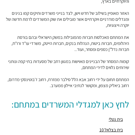
והיוקרתיים בארץ,
מבני משרדים ומסחר ·
זאב ז'בוטינסקי 2, רמת גן
"מגדל ספיר"
האזור מאופיין בשילוב של חדש וישן, לצד בנייני משרדים ותיקים קמו בנינים
מבני משרדים ומסחר ·
תובל 40, רמת גן
ומגדלים מודרניים ויוקרתיים אשר מובילים את שוק המשרדים לרמת חדשה של
"בית פובליסיס"
יוקרה וייצוגיות,
מבני משרדים ומסחר ·
האחים בז'רנו 7, רמת גן
את המתחם מאכלסות חברות מהמובילות במשק הישראלי ובהם בורסת
"בית תובל 22"
היהלומים, חברות ביטוח, הנהלות בנקים, חברות הייטק, משרדי עו"ד ורו"ח,
מבני משרדים ומסחר ·
תובל 22, רמת גן
חברות נדל"ן כספים ומסחר, ועוד..
"מגדל פז 2"
מבני משרדים ומסחר ·
בצלאל 28, רמת גן
קומות המסחר של הבניינים מאוישות במגוון רחב של מסעדות בתי קפה ונותני
"מגדל פז 1"
שירותים נלווים לדירי המתחם,
מבני משרדים ומסחר ·
בצלאל 31, רמת גן
המתחם תחום על ידי רחוב אבא הלל סילבר ממזרח, רחוב ז'בוטינסקי מדרום,
"מגדלי התאומים"
רחוב ביאליק מצפון, ומקושר לנתיבי איילון ממערב.
מבני משרדים ומסחר ·
זאב ז'בוטינסקי 33-35, רמת גן
"בית איילון ביטוח"
לחץ כאן למגדלי המשרדים במתחם:
מבני משרדים ומסחר ·
אבא הלל 10, רמת גן
"בית עורק"
מבני משרדים ומסחר ·
אבא הלל 16, רמת גן
בית נטלי
"מגדל ש.א.פ"
בית בצלאל 10
מבני משרדים ומסחר ·
היצירה 3, רמת גן