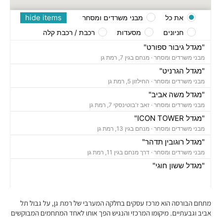
hide items
את כל
מבני משרדים ומסחר
חניונים
מסעדות
רכבת / רכבת קלה
"מגדל גיבור ספורט"
מבני משרדים ומסחר ·
מנחם בגין 7, רמת גן
"מגדל הגרניט"
מבני משרדים ומסחר ·
החילזון 5, רמת גן
"מגדל משה אביב"
מבני משרדים ומסחר ·
זאב ז'בוטינסקי 7, רמת גן
"מגדל ICON TOWER"
מבני משרדים ומסחר ·
מנחם בגין 13, רמת גן
"מגדל רוגובין תדהר"
מבני משרדים ומסחר ·
דרך מנחם בגין 11, רמת גן
"מגדל ששון חוגי"
מבני משרדים ומסחר ·
אבא הילל 12, רמת גן
"בית הקריסטל"
מבני משרדים ומסחר ·
החילזון 12, רמת גן
מתחם הבורסה הוא מרכז עסקים בחלקה המערבי של רמת גן, על גבול תל
"מגדל אמות אטריום"
אביב וגבעתיים. מיקומו המרכזי והנגיש הפך אותו לאחד המתחמים המבוקשים