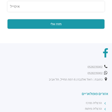
מסעדות ·
החילזון 5, רמת גן
רשת בתי הקפה אילן'ס
מסעדות ·
דרך מנחם בגין 7, רמת גן
0528235002
0528235002
כתובת : ראול ואלנברג 6 רמת החייל, תל אביב
אזורים פופולאריים
הרצליה מרכז
הרצליה פיתוח