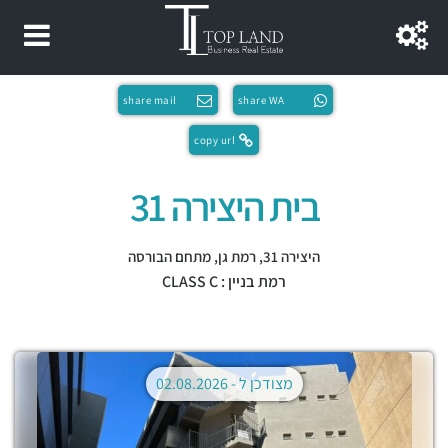
share mail
share WA
copy url
בית היצירה 31
היצירה 31,
רמת גן
,
מתחם הבורסה
רמת בניין : CLASS C
מצודכן ל -
02.08.2026