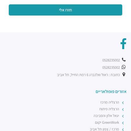
0528235002
0528235002
כתובת : ראול ואלנברג 6 רמת החייל, תל אביב
אזורים פופולאריים
הרצליה מרכז
הרצליה פיתוח
יגאל אלון והסביבה
GreenWork יקום
מרכז / צפון תל אביב