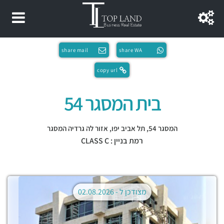
share mail
share WA
copy url
בית המסגר 54
המסגר 54,
תל אביב יפו
,
אזור לה גרדיה המסגר
רמת בניין : CLASS C
מצודכן ל -
02.08.2026