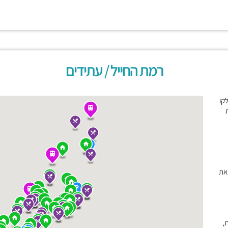
רמת החייל / עתידים
לקו
את
,