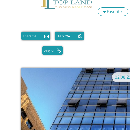
Favorites
share mail
share WA
copy url