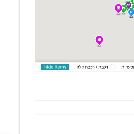
hide items
סעדות
רכבת / רכבת קלה