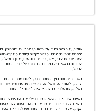
אזור תעשייה רמת החייל שוכן בצפון תל אביב , בין נחל הירקון וח
המזרחי של פארק הירקון, מדרום לקריית עתידים ומשיק לשכונות
המגורים רמת החייל, ישגב, רביבים, נווה שרת, שיכון דן וצהלה,
הרחובות הראשיים של המתחם הם רחוב ראול ולנברג ורחוב
הברזל,
בשנים האחרונות הפך המתחם, בנוסף להיותו מתחם חברות
היי-טק , לאזור משכנם של מאות אנשי רפואה מתחומים שונים וז
בשל הקמתו של המרכז הרפואי הפרטי "אסותא" במתחם,
בשעות הערב אזור התעשייה רמת החייל משנה את פניו למתחם
בילויים מועדף בקרב רבים מתושבי תל אביב ומחוצה לה. קומות
הקרקע של מבני משרדים רבים במתחם מאכלסות כיום מסעדות