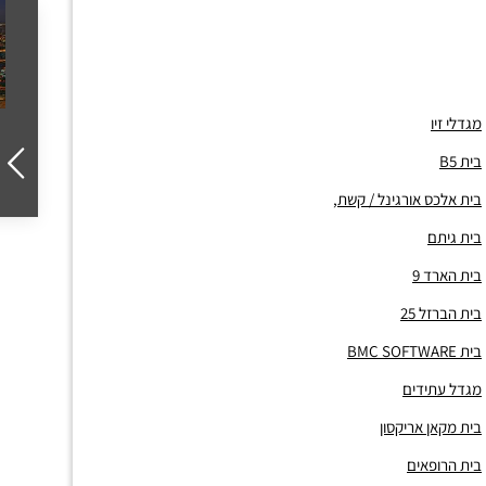
מגדלי זיו
בית B5
בית אלכס אורגינל / קשת,
בית גיתם
בית הארד 9
בית הברזל 25
בית BMC SOFTWARE
מגדל עתידים
בית מקאן אריקסון
בית הרופאים