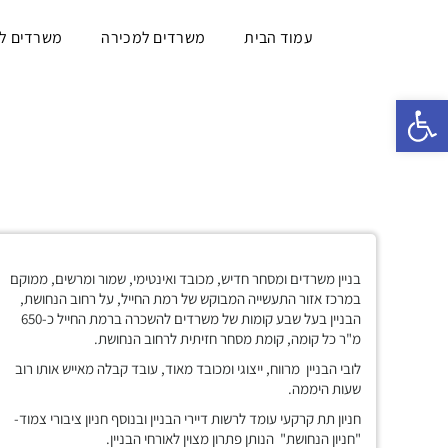
עמוד הבית
משרדים למכירה
משרדים ל
פתח סרגל נגישות
בניין משרדים ומסחר חדיש, מכובד ואינטימי, שמור ומרשים, ממוקם
במרכז אזור התעשייה המבוקש של רמת החייל, על רחוב הנחושת,
הבניין בעל שבע קומות של משרדים להשכרה ברמת החייל כ-650
מ"ר כל קומה, קומת מסחר חזיתית לרחוב הנחושת.
לובי הבניין מרווח, ייצוגי ומכובד מאוד, עובד קבלה מאייש אותו רוב
שעות היממה.
חניון תת קרקעי עומד לרשות דיירי הבניין ובנוסף חניון ציבורי צמוד-
"חניון הנחושת" הנותן פתרון מצוין לאורחי הבניין.