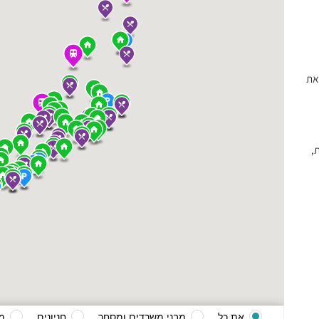
את
,
את כל
מבני משרדים ומסחר
חניונים
מ