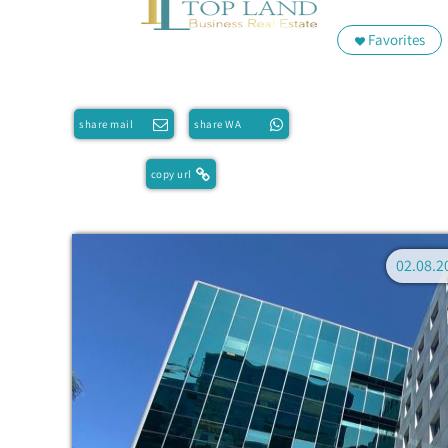
Favorites
share mail
share WA
copy url