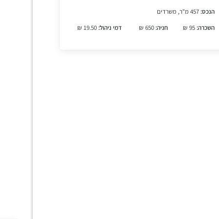
הנכס:
457 מ"ר, משרדים
השכרה:
95 ₪
חניה:
650 ₪
דמי ניהול:
19.50 ₪