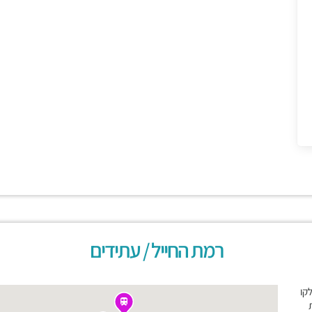
רמת החייל / עתידים
לקו