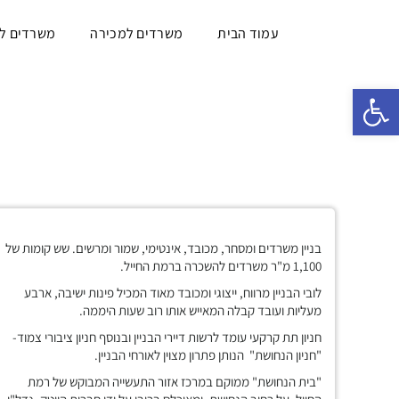
עמוד הבית
משרדים למכירה
משרדים ל
פתח סרגל נגישות
בניין משרדים ומסחר, מכובד, אינטימי, שמור ומרשים. שש קומות של
1,100 מ"ר משרדים להשכרה ברמת החייל.
לובי הבניין מרווח, ייצוגי ומכובד מאוד המכיל פינות ישיבה, ארבע
מעליות ועובד קבלה המאייש אותו רוב שעות היממה.
חניון תת קרקעי עומד לרשות דיירי הבניין ובנוסף חניון ציבורי צמוד-
"חניון הנחושת" הנותן פתרון מצוין לאורחי הבניין.
"בית הנחושת" ממוקם במרכז אזור התעשייה המבוקש של רמת