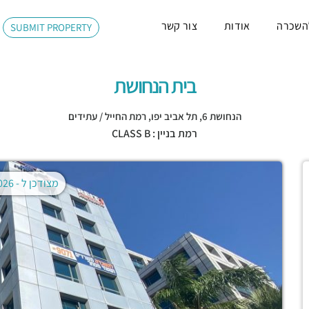
השכרה
אודות
צור קשר
SUBMIT PROPERTY
בית הנחושת
הנחושת 6,
תל אביב יפו
,
רמת החייל / עתידים
רמת בניין : CLASS B
מצודכן ל -
02.08.2026