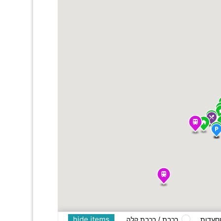
hide items
סעדות
רכבת / רכבת קלה