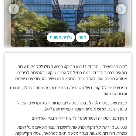
מפה
גלרית תמונות
"בית הרופאים" – הברזל 11 הוא פרויקט המיועד כולו לקליניקות עבור
רופאים ברחוב הברזל, רמת החייל תל אביב. מיקומו בסמיכות לביה"ח
אסותא הופכת אותו לאחד מבתי הרופאים הנגישים והמבוקשים בישראל.
הפרויקט מכיל 7 קומות של משרדים/ מרפאות וקומת מסחר גדולה, מגוונת
ומבוקשת מאוד.
לבניין שתי כניסות A ו- B, בכל כניסה לובי מרווח, ייצוגי ומרשים המכיל
פינות ישיבה, שלוש מעליות ושומר המאייש אותו 24/7 .
חניון הבניין מקורה ושמור ועומד לרשות דיירי הבניין ואורחיהם.
16,000 מ"ר של קליניקות ומרפאות להשכרה עבור רופאים מעל קומת
מסחר. היחידות מוצעות בגמר מלא מותאם למרפאה, שטחי הקליניקות