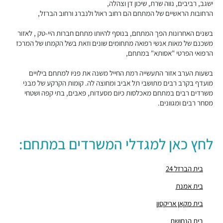
ישגב, רביבים, נווה שרת, שיכון דן וצהלה,
מבני משרדים ומסחר ·
הברזל 25, תל אביב יפו
הרחובות הראשיים של המתחם הם רחוב ראול ולנברג ורחוב הברזל,
"בית הנחושת 10"
מבני משרדים ומסחר ·
הנחושת 10, תל אביב יפו
בשנים האחרונות הפך המתחם, בנוסף להיותו מתחם חברות היי-טק , לאזור
"מגדל עתידים"
משכנם של מאות אנשי רפואה מתחומים שונים וזאת בשל הקמתו של המרכז
מבני משרדים ומסחר ·
בניין 8 פארק עתידים, תל אביב יפו
הרפואי הפרטי "אסותא" במתחם,
"בית ולנברג 6"
בשעות הערב אזור התעשייה רמת החייל משנה את פניו למתחם בילויים
מבני משרדים ומסחר ·
ראול ולנברג 6, תל אביב יפו
מועדף בקרב רבים מתושבי תל אביב ומחוצה לה. קומות הקרקע של מבני
"מגדל העוגן"
משרדים רבים במתחם מאכלסות כיום מסעדות, פאבים, בתי קפה ושטחי
מבני משרדים ומסחר ·
הברזל 12, תל אביב יפו
מסחר רבים ומגוונים.
"בית הברזל 26"
מבני משרדים ומסחר ·
הברזל 26, תל אביב יפו
"פארק עתידים תל אביב"
לחץ כאן למגדלי המשרדים במתחם:
מבני משרדים ומסחר ·
פארק עתידים, תל אביב יפו
"בית הרופאים"
בית הברזל 24
מבני משרדים ומסחר ·
הברזל 11, תל אביב יפו
"בית רייכמן"
בית אמנת
מבני משרדים ומסחר ·
הברזל 2, תל אביב יפו
בית מקאן אריקסון
"בית הברזל 4"
מבני משרדים ומסחר ·
הברזל 4, תל אביב יפו
בית הנחושת