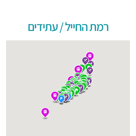
רמת החייל / עתידים