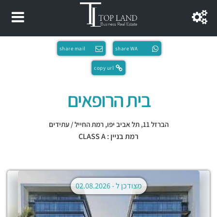
share mail
share WA
copy url
בית הרופאים
הברזל 11,
תל אביב יפו
,
רמת החייל / עתידים
רמת בניין : CLASS A
מצודכן ל -
02.08.2026