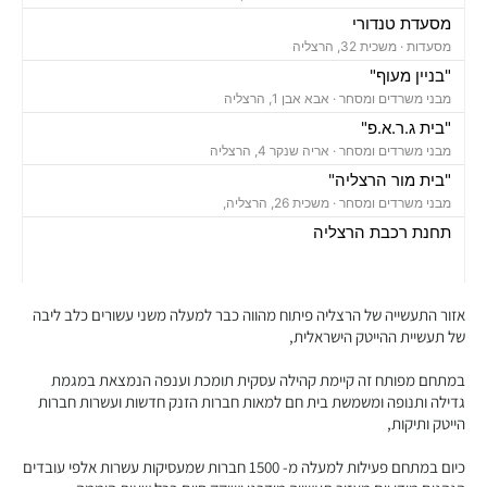
מסעדת טנדורי
מסעדות ·
משכית 32, הרצליה
"בניין מעוף"
מבני משרדים ומסחר ·
אבא אבן 1, הרצליה
"בית ג.ר.א.פ"
מבני משרדים ומסחר ·
אריה שנקר 4, הרצליה
"בית מור הרצליה"
מבני משרדים ומסחר ·
משכית 26, הרצליה,
תחנת רכבת הרצליה
רכבת / רכבת קלה ·
בן ציון מיכאלי 1, הרצליה
חניון משכית
חניונים ·
יד חרוצים 7, הרצליה
אזור התעשייה של הרצליה פיתוח מהווה כבר למעלה משני עשורים כלב ליבה
חניון אקרשטיין
של תעשיית ההייטק הישראלית,
חניונים ·
5R65+MG הרצליה
במתחם מפותח זה קיימת קהילה עסקית תומכת וענפה הנמצאת במגמת
חניון גלגלי הפלדה
גדילה ותנופה ומשמשת בית חם למאות חברות הזנק חדשות ועשרות חברות
חניונים ·
גלגלי הפלדה 11, הרצליה
הייטק ותיקות,
"בית מרכזים 2000"
מבני משרדים ומסחר ·
משכית 32, הרצליה
כיום במתחם פעילות למעלה מ- 1500 חברות שמעסיקות עשרות אלפי עובדים