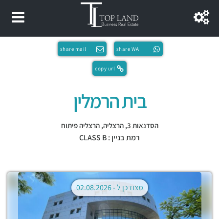
share mail
share WA
copy url
בית הרמלין
הסדנאות 3,
הרצליה
,
הרצליה פיתוח
רמת בניין : CLASS B
מצודכן ל -
02.08.2026