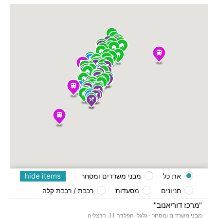
hide items
את כל
מבני משרדים ומסחר
חניונים
מסעדות
רכבת / רכבת קלה
"מרכז דוריאנוב"
מבני משרדים ומסחר ·
גלגלי הפלדה 11, הרצליה