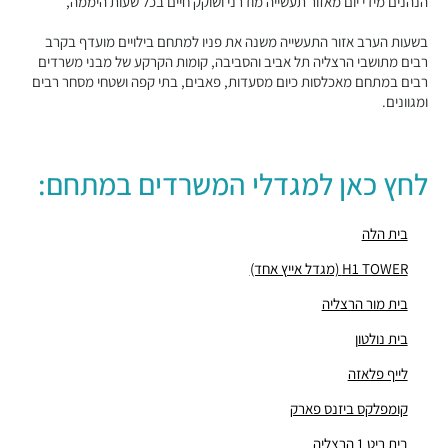
הנהנים מידי יום מאזור תעשייה מודרני ושוקק חיים בכל שעות היממה,
"בית עמנואל לידר"
מבני משרדים ומסחר ·
אריה שנקר 10, הרצליה
בשעות הערב אזור התעשייה משנה את פניו למתחם בילויים מועדף בקרב
"בית כוכב הרצליה"
רבים מתושבי הרצליה תל אביב והסביבה, קומות הקרקע של מבני משרדים
מבני משרדים ומסחר ·
הסדנאות 4, הרצליה
רבים במתחם מאכלסות כיום מסעדות, פאבים, בתי קפה ושטחי מסחר רבים
ומגוונים.
"בית פדקו ויתניה"
מבני משרדים ומסחר ·
משכית 18-20, הרצליה
"בית רוגובין ריט 1"
מבני משרדים ומסחר ·
המנופים 10, הרצליה
לחץ כאן למגדלי המשרדים במתחם:
בניין "החושלים 5-7"
מבני משרדים ומסחר ·
החושלים 5-7, הרצליה
בית הלה
"מגדלי SEA VIEW"
H1 TOWER (מגדל אייץ אחד)
מבני משרדים ומסחר ·
המנופים 1, הרצליה
"פרויקט החושלים"
בית מור הרצליה
מבני משרדים ומסחר ·
החושלים 6, הרצליה
בית נולטון
"בית Apple Israel"
מבני משרדים ומסחר ·
משכית 12, הרצליה
לייף פלאזה
"פארק גב ים הרצליה צפון"
קומפלקס ביזנס פארק
מבני משרדים ומסחר ·
המדע 5, הרצליה
"בית משכית"
בית ריט 1 הרצליה