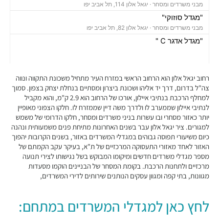
מבני משרדים ומסחר ·
יגאל אלון 114, תל אביב יפו
"מגדל סוזוקי"
מבני משרדים ומסחר ·
יגאל אלון 82, תל אביב יפו
"מגדל אדגר C "
מבני משרדים ומסחר ·
השלושה 10, תל אביב יפו
"בית אמפא TLV"
מבני משרדים ומסחר ·
יגאל אלון 96, תל אביב יפו
רחוב יגאל אלון הוא הרחוב הראשי במזרח העיר מתחיל משכונת התקווה ונווה
"מגדל טויוטה"
צה"ל בדרום, דרך יד אליהו ושכונת ביצרון ומסתיים בנחלת יצחק בצפון. סמוך
למחלף הרכבת בנתיבי איילון, אורכו של הרחוב הוא 2.9 ק"מ, והוא מקביל
מבני משרדים ומסחר ·
יגאל אלון 65, תל אביב יפו
לנתיבי איילון שממערב לו ולדרך משה דיין שממזרח לו. חלקו הצפוני מאופיין
"בית אנגל"
יותר כאזור מסחרי ובו עשרות בניני משרדים ומסחר, חלקו הדרומי של משמש
מבני משרדים ומסחר ·
יגאל אלון 88, תל אביב יפו
למגורים. ציר יגאל אלון עבר בשנים האחרונות מתיחת פנים משמעותית ונהנה
"בית אשדר 2000"
כיום משיעורי תפוסה גבוהים במגדלי המשרדים באזור, בשנים הקרובות יהפוך
מבני משרדים ומסחר ·
יגאל אלון 57, תל אביב יפו
האזור לאחד מאזורי התעסוקה המרכזיים של ת"א, בעיקר עקב הקמתם של
מספר מגדלי משרדים חדשים ומיקומו המבוקש בשל נגישותו לצירי תנועה
"בית קנדה"
מרכזיים ולתחנות הרכבת. בקומת המסחר של הבניינים הוקמו מסעדות
מבני משרדים ומסחר ·
נירים 1-3, תל אביב יפו
מגוונות, בתי קפה ומגוון עסקים הנותנים שירותים לדירי המשרדים,
"פנינת איילון"
מבני משרדים ומסחר ·
יגאל אלון 157-159, תל אביב יפו
לחץ כאן למגדלי המשרדים במתחם:
"בית צרפת"
מבני משרדים ומסחר ·
תובל 5, תל אביב יפו