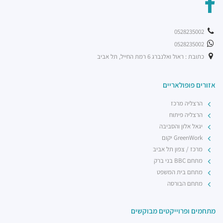
0528235002
0528235002
כתובת : ראול ואלנברג 6 רמת החייל, תל אביב
אזורים פופולאריים
הרצליה מרכז
הרצליה פיתוח
יגאל אלון והסביבה
GreenWork יקום
מרכז / צפון תל אביב
מתחם BBC בני ברק
מתחם בית המשפט
מתחם הבורסה
מתחמים ופרוייקטים מבוקשים