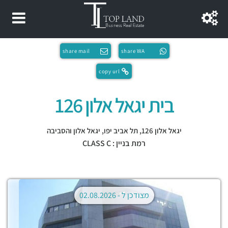
share mail
share WA
copy url
בית יגאל אלון 126
יגאל אלון 126,
תל אביב יפו
,
יגאל אלון והסביבה
רמת בניין : CLASS C
מצודכן ל -
02.08.2026