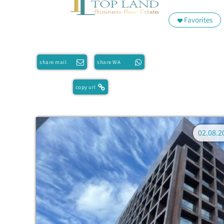
Favorites
share mail
share WA
copy url