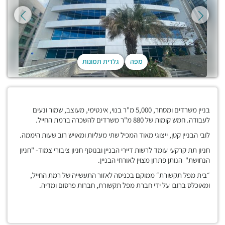
מפה
גלרית תמונות
בניין משרדים ומסחר, 5,000 מ"ר בנוי, אינטימי, מעוצב, שמור ונעים
לעבודה. חמש קומות של 880 מ"ר משרדים להשכרה ברמת החייל.
לובי הבניין קטן, ייצוגי מאוד המכיל שתי מעליות ומאויש רוב שעות היממה.
חניון תת קרקעי עומד לרשות דיירי הבניין ובנוסף חניון ציבורי צמוד- "חניון
הנחושת" הנותן פתרון מצוין לאורחי הבניין.
״בית מפל תקשורת״ ממוקם בכניסה לאזור התעשייה של רמת החייל,
ומאוכלס ברובו על ידי חברת מפל תקשורת, חברות פרסום ומדיה.