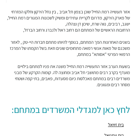
"בית הברזל 7"
מבני משרדים ומסחר ·
הברזל 7, תל אביב יפו
אזור תעשייה רמת החייל שוכן בצפון תל אביב , בין נחל הירקון וחלקו המזרחי
"בית הברזל 25"
של פארק הירקון, מדרום לקריית עתידים ומשיק לשכונות המגורים רמת החייל,
ישגב, רביבים, נווה שרת, שיכון דן וצהלה,
מבני משרדים ומסחר ·
הברזל 25, תל אביב יפו
הרחובות הראשיים של המתחם הם רחוב ראול ולנברג ורחוב הברזל,
"בית הנחושת 10"
מבני משרדים ומסחר ·
הנחושת 10, תל אביב יפו
בשנים האחרונות הפך המתחם, בנוסף להיותו מתחם חברות היי-טק , לאזור
"מגדל עתידים"
משכנם של מאות אנשי רפואה מתחומים שונים וזאת בשל הקמתו של המרכז
מבני משרדים ומסחר ·
בניין 8 פארק עתידים, תל אביב יפו
הרפואי הפרטי "אסותא" במתחם,
"בית ולנברג 6"
בשעות הערב אזור התעשייה רמת החייל משנה את פניו למתחם בילויים
מבני משרדים ומסחר ·
ראול ולנברג 6, תל אביב יפו
מועדף בקרב רבים מתושבי תל אביב ומחוצה לה. קומות הקרקע של מבני
"מגדל העוגן"
משרדים רבים במתחם מאכלסות כיום מסעדות, פאבים, בתי קפה ושטחי
מבני משרדים ומסחר ·
הברזל 12, תל אביב יפו
מסחר רבים ומגוונים.
"בית הברזל 26"
מבני משרדים ומסחר ·
הברזל 26, תל אביב יפו
"פארק עתידים תל אביב"
לחץ כאן למגדלי המשרדים במתחם:
מבני משרדים ומסחר ·
פארק עתידים, תל אביב יפו
"בית הרופאים"
בית זיויאל
מבני משרדים ומסחר ·
הברזל 11, תל אביב יפו
"בית רייכמן"
בית עמנואל