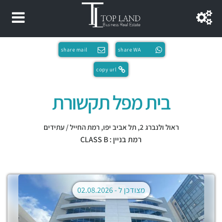
share mail
share WA
copy url
בית מפל תקשורת
ראול ולנברג 2,
תל אביב יפו
,
רמת החייל / עתידים
רמת בניין : CLASS B
מצודכן ל -
02.08.2026