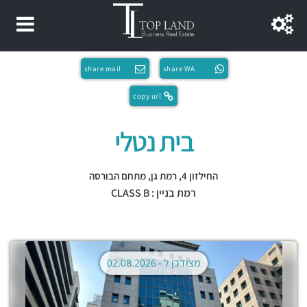
share mail
share WA
copy url
בית נטלי
החילזון 4,
רמת גן
,
מתחם הבורסה
רמת בניין : CLASS B
מצודכן ל -
02.08.2026