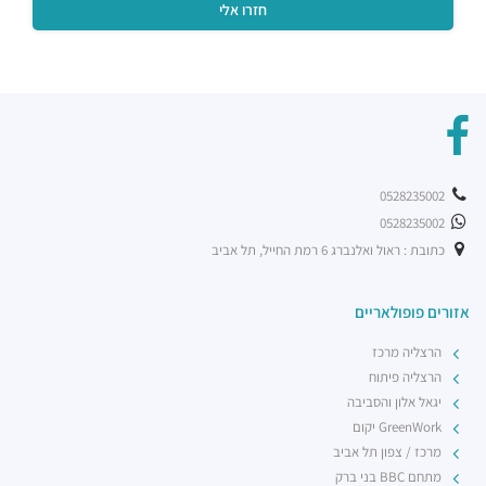
0528235002
0528235002
כתובת : ראול ואלנברג 6 רמת החייל, תל אביב
אזורים פופולאריים
הרצליה מרכז
הרצליה פיתוח
יגאל אלון והסביבה
GreenWork יקום
מרכז / צפון תל אביב
מתחם BBC בני ברק