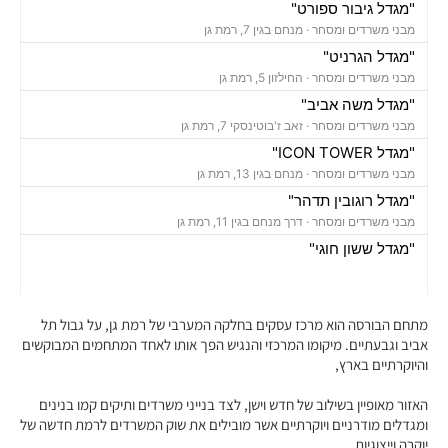
"מגדל גיבור ספורט"
מבני משרדים ומסחר ·
מנחם בגין 7, רמת גן
"מגדל הגרניט"
מבני משרדים ומסחר ·
החילזון 5, רמת גן
"מגדל משה אביב"
מבני משרדים ומסחר ·
זאב ז'בוטינסקי 7, רמת גן
"מגדל ICON TOWER"
מבני משרדים ומסחר ·
מנחם בגין 13, רמת גן
"מגדל רוגובין תדהר"
מבני משרדים ומסחר ·
דרך מנחם בגין 11, רמת גן
"מגדל ששון חוגי"
מבני משרדים ומסחר ·
אבא הילל 12, רמת גן
"בית הקריסטל"
מבני משרדים ומסחר ·
החילזון 12, רמת גן
מתחם הבורסה הוא מרכז עסקים בחלקה המערבי של רמת גן, על גבול תל
"מגדל אמות אטריום"
אביב וגבעתיים. מיקומו המרכזי והנגיש הפך אותו לאחד המתחמים המבוקשים
והיוקרתיים בארץ,
מבני משרדים ומסחר ·
זאב ז'בוטינסקי 2, רמת גן
"מגדל ספיר"
האזור מאופיין בשילוב של חדש וישן, לצד בנייני משרדים ותיקים קמו בנינים
מבני משרדים ומסחר ·
תובל 40, רמת גן
ומגדלים מודרניים ויוקרתיים אשר מובילים את שוק המשרדים לרמת חדשה של
"בית פובליסיס"
יוקרה וייצוגיות,