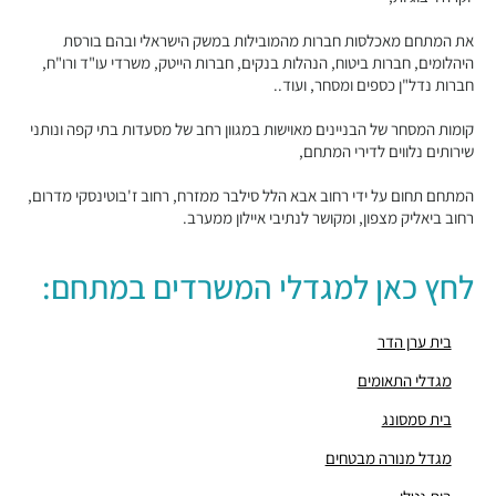
מבני משרדים ומסחר ·
האחים בז'רנו 7, רמת גן
את המתחם מאכלסות חברות מהמובילות במשק הישראלי ובהם בורסת
"בית תובל 22"
היהלומים, חברות ביטוח, הנהלות בנקים, חברות הייטק, משרדי עו"ד ורו"ח,
מבני משרדים ומסחר ·
תובל 22, רמת גן
חברות נדל"ן כספים ומסחר, ועוד..
"מגדל פז 2"
מבני משרדים ומסחר ·
בצלאל 28, רמת גן
קומות המסחר של הבניינים מאוישות במגוון רחב של מסעדות בתי קפה ונותני
"מגדל פז 1"
שירותים נלווים לדירי המתחם,
מבני משרדים ומסחר ·
בצלאל 31, רמת גן
המתחם תחום על ידי רחוב אבא הלל סילבר ממזרח, רחוב ז'בוטינסקי מדרום,
"מגדלי התאומים"
רחוב ביאליק מצפון, ומקושר לנתיבי איילון ממערב.
מבני משרדים ומסחר ·
זאב ז'בוטינסקי 33-35, רמת גן
"בית איילון ביטוח"
לחץ כאן למגדלי המשרדים במתחם:
מבני משרדים ומסחר ·
אבא הלל 10, רמת גן
"בית עורק"
מבני משרדים ומסחר ·
אבא הלל 16, רמת גן
בית ערן הדר
"מגדל ש.א.פ"
מגדלי התאומים
מבני משרדים ומסחר ·
היצירה 3, רמת גן
"בית דרום אפריקה"
בית סמסונג
מבני משרדים ומסחר ·
דרך מנחם בגין 12, רמת גן
מגדל מנורה מבטחים
"בית הראל"
מבני משרדים ומסחר ·
אבא הלל 3, רמת גן