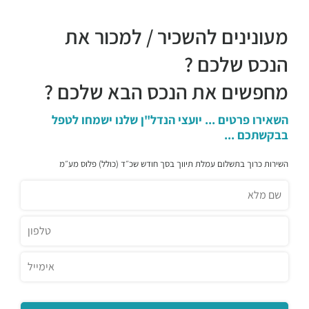
רק סושי רמת גן
מעונינים להשכיר / למכור את
מסעדות ·
אהליאב 10, רמת גן
קאמאקורה - Kamakura
הנכס שלכם ?
מסעדות ·
אהליאב 5, רמת גן
מטבח רחוב
מחפשים את הנכס הבא שלכם ?
מסעדות ·
אהליאב 3, רמת גן
צ'אנג מאי נודלס
השאירו פרטים ... יועצי הנדל"ן שלנו ישמחו לטפל
מסעדות ·
תובל 16, רמת גן
בבקשתכם ...
סושימן
השירות כרוך בתשלום עמלת תיווך בסך חודש שכ״ד (כולל) פלוס מע״מ
מסעדות ·
החילזון 1, רמת גן
דומיניק
מסעדות ·
תובל 11, רמת גן
שווארמה שמש
מסעדות ·
תובל 9, רמת גן
מדיום רייר
מסעדות ·
החילזון 5, רמת גן
רשת בתי הקפה אילן'ס
מסעדות ·
דרך מנחם בגין 7, רמת גן