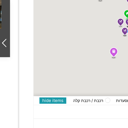
hide items
סעדות
רכבת / רכבת קלה