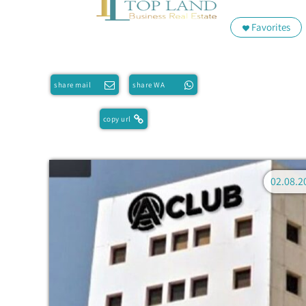
Favorites
share mail
share WA
copy url