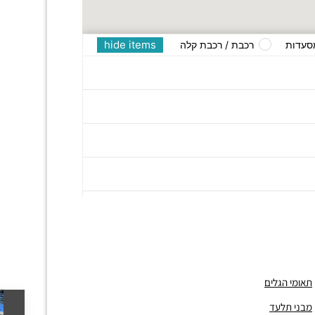
hide items
סעדות
רכבת / רכבת קלה
תאומי הגלים
מבני תלעד