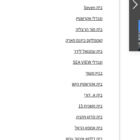
בית Seven
מגדלי אקרשטיין
בית מור הרצליה
קומפלקס ביזנס פארק
בית עמנואל לידר
מגדלי SEA VIEW
בניין מעוף
בית אקרשטיין הישן
בית א. דורי
בית משכית 15
בית פדקו ויתניה
בית אמפא הראל
בית דלתא אינטר-גמא