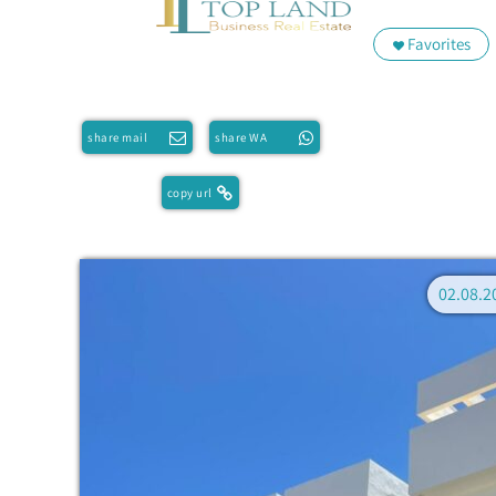
Favorites
share mail
share WA
copy url