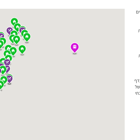
ים
ת
דף
של
תי