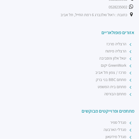
0528235002
כתובת : ראול ואלנברג 6 רמת החייל, תל אביב
אזורים פופולאריים
הרצליה מרכז
הרצליה פיתוח
יגאל אלון והסביבה
GreenWork יקום
מרכז / צפון תל אביב
מתחם BBC בני ברק
מתחם בית המשפט
מתחם הבורסה
מתחמים ופרוייקטים מבוקשים
מגדל ספיר
מגדלי הארבעה
מגדל מידטאון