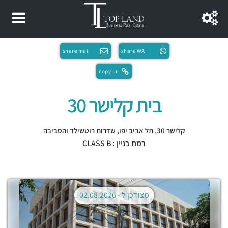
share mail
share WA
copy url
בית קלישר 30
קלישר 30,
תל אביב יפו
,
שדרות רוטשילד והסביבה
רמת בניין : CLASS B
מצודכן ל -
02.08.2026