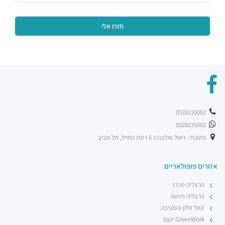
0528235002
0528235002
כתובת : ראול ואלנברג 6 רמת החייל, תל אביב
אזורים פופולאריים
הרצליה מרכז
הרצליה פיתוח
יגאל אלון והסביבה
GreenWork יקום