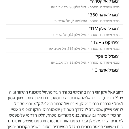
"מגדל אלקטרה"
מבני משרדים ומסחר ·
יגאל אלון 96, תל אביב יפו
"מגדל אדגר 360"
מבני משרדים ומסחר ·
השלושה 2, תל אביב יפו
"מגדלי אלון TLV"
מבני משרדים ומסחר ·
יגאל אלון 94, תל אביב יפו
"פרויקט ToHa "
מבני משרדים ומסחר ·
יגאל אלון 114, תל אביב יפו
"מגדל סוזוקי"
מבני משרדים ומסחר ·
יגאל אלון 82, תל אביב יפו
"מגדל אדגר C "
מבני משרדים ומסחר ·
השלושה 10, תל אביב יפו
"בית אמפא TLV"
מבני משרדים ומסחר ·
יגאל אלון 96, תל אביב יפו
רחוב יגאל אלון הוא הרחוב הראשי במזרח העיר מתחיל משכונת התקווה ונווה
"מגדל טויוטה"
צה"ל בדרום, דרך יד אליהו ושכונת ביצרון ומסתיים בנחלת יצחק בצפון. סמוך
למחלף הרכבת בנתיבי איילון, אורכו של הרחוב הוא 2.9 ק"מ, והוא מקביל
מבני משרדים ומסחר ·
יגאל אלון 65, תל אביב יפו
לנתיבי איילון שממערב לו ולדרך משה דיין שממזרח לו. חלקו הצפוני מאופיין
"בית אנגל"
יותר כאזור מסחרי ובו עשרות בניני משרדים ומסחר, חלקו הדרומי של משמש
מבני משרדים ומסחר ·
יגאל אלון 88, תל אביב יפו
למגורים. ציר יגאל אלון עבר בשנים האחרונות מתיחת פנים משמעותית ונהנה
"בית אשדר 2000"
כיום משיעורי תפוסה גבוהים במגדלי המשרדים באזור, בשנים הקרובות יהפוך