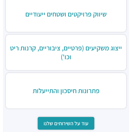
דיקסי גריל בר
מסעדות ·
יגאל אלון 120, תל אביב יפו
שיווק פרויקטים ושטחים ייעודיים
שווארמה נחלת יצחק
מסעדות ·
נחלת יצחק 7, תל אביב יפו
סושי כשר - wok sushi9
מסעדות ·
יגאל אלון 129, תל אביב יפו
ייצוג משקיעים (פרטיים, ציבוריים, קרנות ריט
וכו')
פתרונות חיסכון והתייעלות
עוד על השירותים שלנו