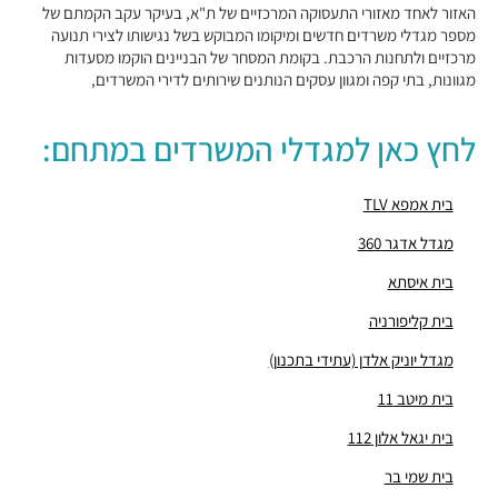
מבני משרדים ומסחר ·
יגאל אלון 57, תל אביב יפו
האזור לאחד מאזורי התעסוקה המרכזיים של ת"א, בעיקר עקב הקמתם של
מספר מגדלי משרדים חדשים ומיקומו המבוקש בשל נגישותו לצירי תנועה
"בית קנדה"
מרכזיים ולתחנות הרכבת. בקומת המסחר של הבניינים הוקמו מסעדות
מבני משרדים ומסחר ·
נירים 1-3, תל אביב יפו
מגוונות, בתי קפה ומגוון עסקים הנותנים שירותים לדירי המשרדים,
"פנינת איילון"
מבני משרדים ומסחר ·
יגאל אלון 157-159, תל אביב יפו
לחץ כאן למגדלי המשרדים במתחם:
"בית צרפת"
מבני משרדים ומסחר ·
תובל 5, תל אביב יפו
"בית שמי בר"
בית אמפא TLV
מבני משרדים ומסחר ·
יגאל אלון 76, תל אביב יפו
מגדל אדגר 360
"בית בלונשטיין"
מבני משרדים ומסחר ·
האומנים 16, תל אביב יפו
בית איסתא
"בית מיקרודף"
בית קליפורניה
מבני משרדים ומסחר ·
דרך השלום 2, תל אביב יפו
"בית קליפורניה"
מגדל יוניק אלדן (עתידי בתכנון)
מבני משרדים ומסחר ·
יגאל אלון 120, תל אביב יפו
בית מיטב 11
"בית האומנים 7"
בית יגאל אלון 112
מבני משרדים ומסחר ·
האומנים 7, תל אביב יפו
"בית נטע"
בית שמי בר
מבני משרדים ומסחר ·
מיטב 6, תל אביב יפו