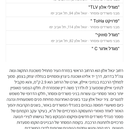
"מגדלי אלון TLV"
מבני משרדים ומסחר ·
יגאל אלון 94, תל אביב יפו
"פרויקט ToHa "
מבני משרדים ומסחר ·
יגאל אלון 114, תל אביב יפו
"מגדל סוזוקי"
מבני משרדים ומסחר ·
יגאל אלון 82, תל אביב יפו
"מגדל אדגר C "
מבני משרדים ומסחר ·
השלושה 10, תל אביב יפו
"בית אמפא TLV"
מבני משרדים ומסחר ·
יגאל אלון 96, תל אביב יפו
רחוב יגאל אלון הוא הרחוב הראשי במזרח העיר מתחיל משכונת התקווה ונווה
"מגדל טויוטה"
צה"ל בדרום, דרך יד אליהו ושכונת ביצרון ומסתיים בנחלת יצחק בצפון. סמוך
למחלף הרכבת בנתיבי איילון, אורכו של הרחוב הוא 2.9 ק"מ, והוא מקביל
מבני משרדים ומסחר ·
יגאל אלון 65, תל אביב יפו
לנתיבי איילון שממערב לו ולדרך משה דיין שממזרח לו. חלקו הצפוני מאופיין
"בית אנגל"
יותר כאזור מסחרי ובו עשרות בניני משרדים ומסחר, חלקו הדרומי של משמש
מבני משרדים ומסחר ·
יגאל אלון 88, תל אביב יפו
למגורים. ציר יגאל אלון עבר בשנים האחרונות מתיחת פנים משמעותית ונהנה
"בית אשדר 2000"
כיום משיעורי תפוסה גבוהים במגדלי המשרדים באזור, בשנים הקרובות יהפוך
מבני משרדים ומסחר ·
יגאל אלון 57, תל אביב יפו
האזור לאחד מאזורי התעסוקה המרכזיים של ת"א, בעיקר עקב הקמתם של
מספר מגדלי משרדים חדשים ומיקומו המבוקש בשל נגישותו לצירי תנועה
"בית קנדה"
מרכזיים ולתחנות הרכבת. בקומת המסחר של הבניינים הוקמו מסעדות
מבני משרדים ומסחר ·
נירים 1-3, תל אביב יפו
מגוונות, בתי קפה ומגוון עסקים הנותנים שירותים לדירי המשרדים,