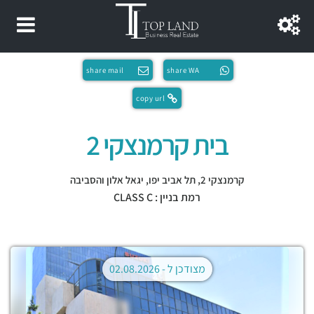
share mail
share WA
copy url
בית קרמנצקי 2
קרמנצקי 2,
תל אביב יפו
,
יגאל אלון והסביבה
רמת בניין : CLASS C
מצודכן ל -
02.08.2026