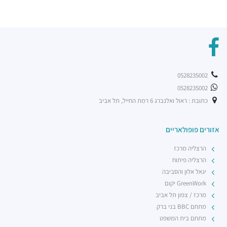
0528235002
0528235002
כתובת : ראול ואלנברג 6 רמת החייל, תל אביב
אזורים פופולאריים
הרצליה מרכז
הרצליה פיתוח
יגאל אלון והסביבה
GreenWork יקום
מרכז / צפון תל אביב
מתחם BBC בני ברק
מתחם בית המשפט