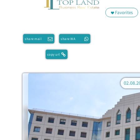
Favorites
share mail
share WA
copy url