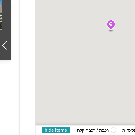
hide items
סעדות
רכבת / רכבת קלה