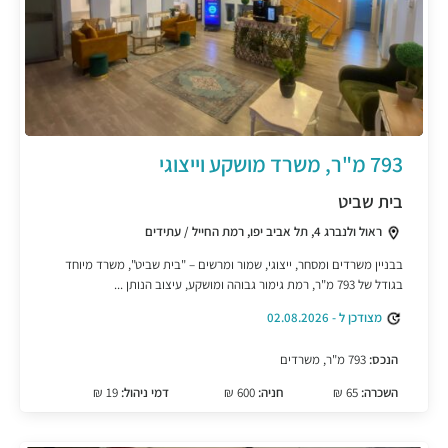
793 מ"ר, משרד מושקע וייצוגי
בית שביט
ראול ולנברג 4, תל אביב יפו, רמת החייל / עתידים
בבניין משרדים ומסחר, ייצוגי, שמור ומרשים – "בית שביט", משרד מיוחד
בגודל של 793 מ"ר, רמת גימור גבוהה ומושקע, עיצוב הנותן ...
מצודכן ל - 02.08.2026
הנכס:
793 מ"ר, משרדים
השכרה:
65 ₪
חניה:
600 ₪
דמי ניהול:
19 ₪