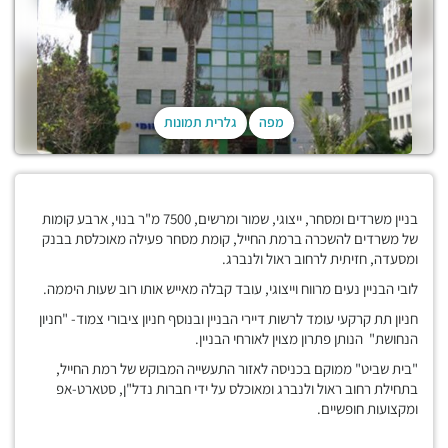
מפה
גלרית תמונות
בניין משרדים ומסחר, ייצוגי, שמור ומרשים, 7500 מ"ר בנוי, ארבע קומות
של משרדים להשכרה ברמת החייל, קומת מסחר פעילה מאוכלסת בבנק
ומסעדה, חזיתית לרחוב ראול ולנברג.
לובי הבניין נעים מרווח וייצוגי, עובד קבלה מאייש אותו רוב שעות היממה.
חניון תת קרקעי עומד לרשות דיירי הבניין ובנוסף חניון ציבורי צמוד- "חניון
הנחושת" הנותן פתרון מצוין לאורחי הבניין.
"בית שביט" ממוקם בכניסה לאזור התעשייה המבוקש של רמת החייל,
בתחילת רחוב ראול ולנברג ומאוכלס על ידי חברות נדל"ן, סטארט-אפ
ומקצועות חופשיים.