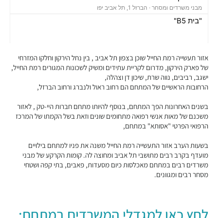
מבני משרדים ומסחר ·
הברזל 1, תל אביב יפו
"בית B5"
מבני משרדים ומסחר ·
הברזל 5א, תל אביב יפו
"בית הברזל 7"
מבני משרדים ומסחר ·
הברזל 7, תל אביב יפו
אזור תעשייה רמת החייל שוכן בצפון תל אביב , בין נחל הירקון וחלקו המזרחי
"בית הברזל 25"
של פארק הירקון, מדרום לקריית עתידים ומשיק לשכונות המגורים רמת החייל,
ישגב, רביבים, נווה שרת, שיכון דן וצהלה,
מבני משרדים ומסחר ·
הברזל 25, תל אביב יפו
הרחובות הראשיים של המתחם הם רחוב ראול ולנברג ורחוב הברזל,
"בית הנחושת 10"
מבני משרדים ומסחר ·
הנחושת 10, תל אביב יפו
בשנים האחרונות הפך המתחם, בנוסף להיותו מתחם חברות היי-טק , לאזור
"מגדל עתידים"
משכנם של מאות אנשי רפואה מתחומים שונים וזאת בשל הקמתו של המרכז
מבני משרדים ומסחר ·
בניין 8 פארק עתידים, תל אביב יפו
הרפואי הפרטי "אסותא" במתחם,
"בית ולנברג 6"
בשעות הערב אזור התעשייה רמת החייל משנה את פניו למתחם בילויים
מבני משרדים ומסחר ·
ראול ולנברג 6, תל אביב יפו
מועדף בקרב רבים מתושבי תל אביב ומחוצה לה. קומות הקרקע של מבני
"מגדל העוגן"
משרדים רבים במתחם מאכלסות כיום מסעדות, פאבים, בתי קפה ושטחי
מבני משרדים ומסחר ·
הברזל 12, תל אביב יפו
מסחר רבים ומגוונים.
"בית הברזל 26"
מבני משרדים ומסחר ·
הברזל 26, תל אביב יפו
"פארק עתידים תל אביב"
לחץ כאן למגדלי המשרדים במתחם:
מבני משרדים ומסחר ·
פארק עתידים, תל אביב יפו