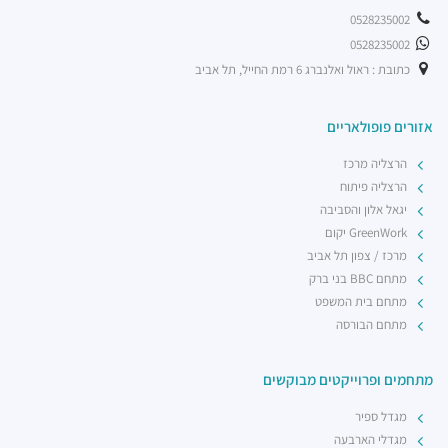
0528235002
0528235002
כתובת : ראול ואלנברג 6 רמת החייל, תל אביב
אזורים פופולאריים
הרצליה מרכז
הרצליה פיתוח
יגאל אלון והסביבה
GreenWork יקום
מרכז / צפון תל אביב
מתחם BBC בני ברק
מתחם בית המשפט
מתחם הבורסה
מתחמים ופרוייקטים מבוקשים
מגדל ספיר
מגדלי הארבעה