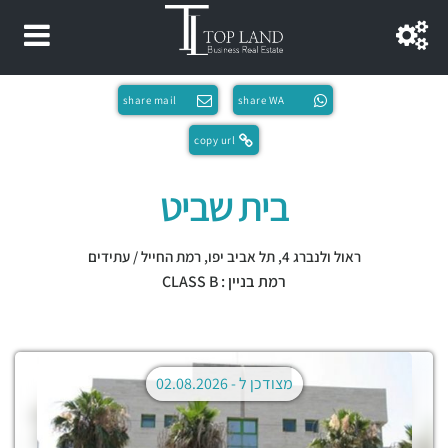
share mail
share WA
copy url
בית שביט
ראול ולנברג 4,
תל אביב יפו
,
רמת החייל / עתידים
רמת בניין : CLASS B
מצודכן ל -
02.08.2026