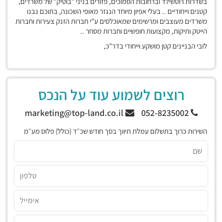
בשדרות רוטשילד וברחובות הסמוכים, פזורים בניני "בוטיק" של משרדים,
קטנים וייחודיים .. בעלי אפיון מיוחד הנגזר מאופי השכונה, בתוכם נבנו
משרדים מעוצבים ומרשימים שמאוכלסים ע"י חברות הזנק צעירות וחברות
הייטק ותיקות, מקצועות חופשיים וחברות מסחר ..
לובי הבניינים קטן מושקע וייחודי בדר"כ,
רוצים לשמוע עוד על הנכס
marketing@top-land.co.il
052-8235002
השירות כרוך בתשלום עמלת תיווך בסך חודש שכ״ד (כולל) פלוס מע״מ