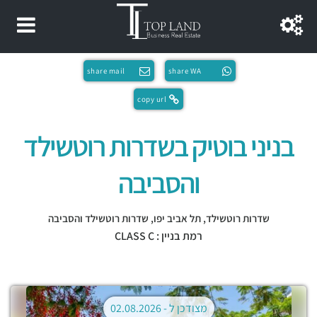
share mail
share WA
copy url
בניני בוטיק בשדרות רוטשילד
והסביבה
שדרות רוטשילד,
תל אביב יפו
,
שדרות רוטשילד והסביבה
רמת בניין : CLASS C
מצודכן ל -
02.08.2026