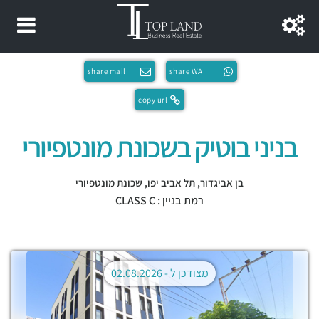
share mail
share WA
copy url
בניני בוטיק בשכונת מונטפיורי
בן אביגדור,
תל אביב יפו
,
שכונת מונטפיורי
רמת בניין : CLASS C
מצודכן ל -
02.08.2026