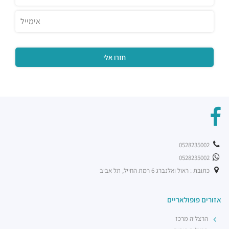
0528235002
0528235002
כתובת : ראול ואלנברג 6 רמת החייל, תל אביב
אזורים פופולאריים
הרצליה מרכז