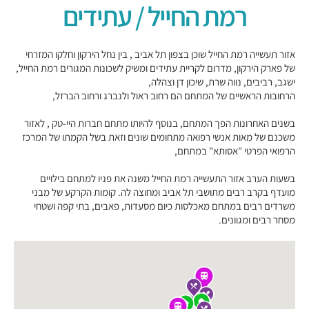
רמת החייל / עתידים
אזור תעשייה רמת החייל שוכן בצפון תל אביב , בין נחל הירקון וחלקו המזרחי
של פארק הירקון, מדרום לקריית עתידים ומשיק לשכונות המגורים רמת החייל,
ישגב, רביבים, נווה שרת, שיכון דן וצהלה,
הרחובות הראשיים של המתחם הם רחוב ראול ולנברג ורחוב הברזל,
בשנים האחרונות הפך המתחם, בנוסף להיותו מתחם חברות היי-טק , לאזור
משכנם של מאות אנשי רפואה מתחומים שונים וזאת בשל הקמתו של המרכז
הרפואי הפרטי "אסותא" במתחם,
בשעות הערב אזור התעשייה רמת החייל משנה את פניו למתחם בילויים
מועדף בקרב רבים מתושבי תל אביב ומחוצה לה. קומות הקרקע של מבני
משרדים רבים במתחם מאכלסות כיום מסעדות, פאבים, בתי קפה ושטחי
מסחר רבים ומגוונים.