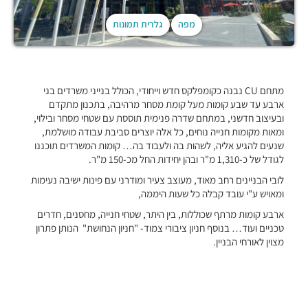
מפה
גלרית תמונות
מתחם CU נבנה כקומפלקס חדש וייחודי, הכולל בנייני משרדים בני
ארבע עד שבע קומות מעל קומת מסחר מרהיבה, בתכנון מתקדם
ובעיצוב חדשני, במתחם שדרה פנימית תוססת עם שטחי מסחר ובילוי,
ומאות מקומות חנייה נוחים, כל אלה יוצרים סביבת עבודה מושלמת,
שנעים להגיע אליה, לשהות בה ולעבוד בה… קומות המשרדים תוכננו
לגודל של כ-1,310 מ"ר ובהן יחידות החל מכ-150 מ"ר.
לובי הבניינים רחב מאוד, מעוצב צעיר ומודרני עם פינות ישיבה נעימות
ומאויש ע"י עובד קבלה כל שעות היממה,
ארבע קומות מרתף שכוללות, בין היתר, שטחי חנייה, מחסנים, חדרים
טכניים ועוד… בנוסף חניון ציבורי צמוד- "חניון הנחושת" הנותן פתרון
מצוין לאורחי הבניין.