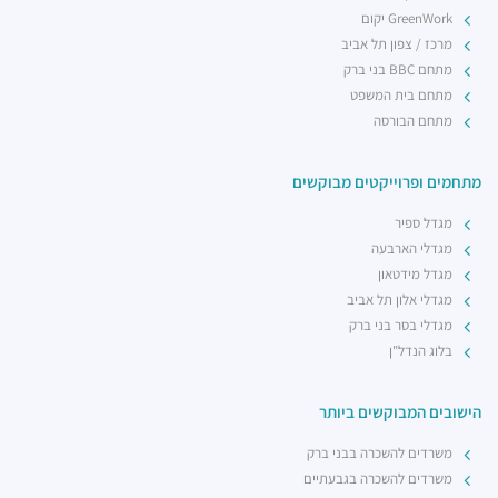
רכבת קלה - קו ירוק (עתידי)
GreenWork יקום
רכבת / רכבת קלה ·
4R8V+F4 תל אביב יפו
מרכז / צפון תל אביב
מתחם BBC בני ברק
מתחם בית המשפט
מתחם הבורסה
מתחמים ופרוייקטים מבוקשים
מגדל ספיר
מגדלי הארבעה
מגדל מידטאון
מגדלי אלון תל אביב
מגדלי בסר בני ברק
בלוג הנדל"ן
הישובים המבוקשים ביותר
משרדים להשכרה בבני ברק
משרדים להשכרה בגבעתיים