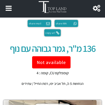
share mail
share WA
copy url
136 מ"ר, גמר גבוהה עם נוף
Not available
קומפלקס CU, קומה : 4
הנחושת 3-5,
תל אביב יפו
,
רמת החייל / עתידים