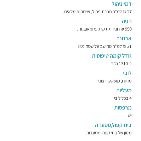
דמי ניהול
17 ₪ למ"ר חברת ניהול, שירותים מלאים.
חניה
950 ₪ חניון תת קרקעי ומאובטח.
ארנונה
31 ₪ למ"ר מחושב על שטח נטו!
גודל קומה טיפוסית
כ-1310 מ"ר
לובי
מרווח, מושקע וייצוגי
מעליות
4 בכל לובי
מרפסות
יש
בית קפה/מסעדה
מגוון של בתי קפה ומסעדות