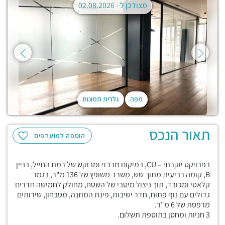
מצודכן ל -
02.08.2026
מפה
גלרית תמונות
תאור הנכס
הוספה למועדפים
בפרויקט יוקרתי – CU, במיקום מרכזי ומבוקש של רמת החייל, בניין
B, קומה רביעית מתוך שש, משרד משופץ של 136 מ"ר, בגמר
קלאסי ומכובד, תוך ניצול מיטבי של השטח, מחולק לחמישה חדרים
גדולים עם נוף פתוח, חדר ישיבות, פינת המתנה, מטבחון, שירותים
מרפסת של 6 מ"ר.
3 חניות ומחסן בתוספת תשלום.