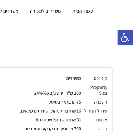
עמוד הבית
משרדים למכירה
משרדים ל
פתח סרגל נגישות
סוג נכס
משרדים
Property
Size
200 מ"ר
יחס נ/ב
כ24%%
השכרה
75 ₪ בגמר בסיסי.
שרות׳ הניהול
16 ₪ חברת ניהול, שירותים מלאים.
ארנונה:
31 ₪ מחושב על שטח נטו!
חניה
700 ₪ חניון תת קרקעי ומאובטח.