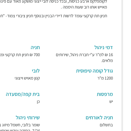
לקומפלקס ארבע כניסות, ובכל כניסה לובי ייצוגי מושקע מאוד עם פינו
מאייש אותו רוב שעות היממה .
חניון תת קרקעי עומד לרשות דיירי הבניין ובנוסף חניון ציבורי צמוד- "חנ
דמי ניהול
חניה
16 ₪ למ"ר ע"י חברת ניהול, שירותים
700 ₪ חניון תת קרקעי ומאובטח.
מלאים.
גודל קומה טיפוסית
לובי
1200 מ"ר
קטן מאויש וייצוגי
מרפסות
בית קפה/מסעדה
יש
כן
חניה לאורחים
שירותי ניהול
בתשלום
שומר בלובי, חשמל מיזוג צ
7/24, החזקה וניקיון שטחי