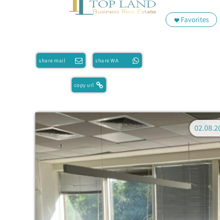
Favorites
share mail
share WA
copy url