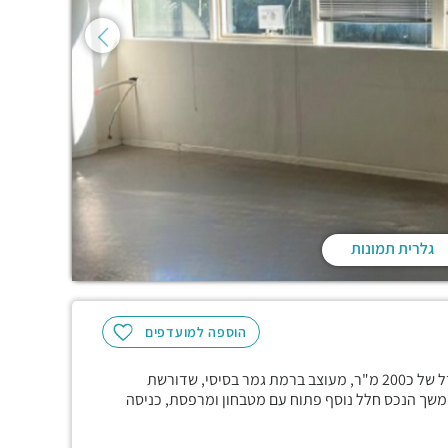
גלרית תמונות
הוספה למועדפים
בקומפלקס זיויאל בבניין B, קומה ראשונה מתוך שש , משרד בגודל של כ200 מ"ר, מעוצב ברמת גמר בסיסי, שדורשת
המשך הנכס חלל נוסף פתוח עם מטבחון ומרפסת, כניסה