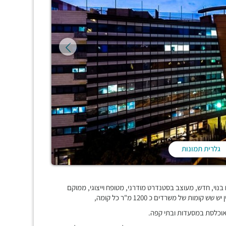
גלרית תמונות
 בניני משרדים ומסחר, סה"כ כ 70,000 מ"ר שטח בנוי, חדש, מעוצב בסטנדרט מודרני, מטופח וייצוגי, ממוקם
ת של משרדים כ 1200 מ"ר כל קומה,
אוכלסת במסעדות ובתי קפה.