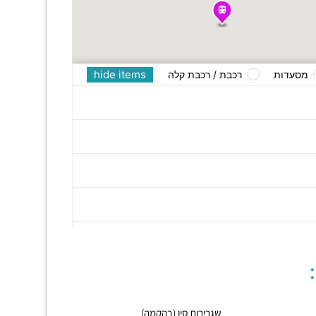
hide items
מסעדות
רכבת / רכבת קלה
שגרירות סין (בהקמה)