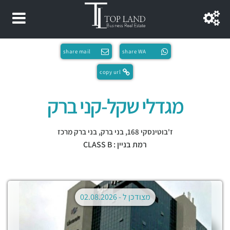
share mail
share WA
copy url
מגדלי שקל-קני ברק
ז'בוטינסקי 168,
בני ברק
,
בני ברק מרכז
רמת בניין : CLASS B
מצודכן ל -
02.08.2026