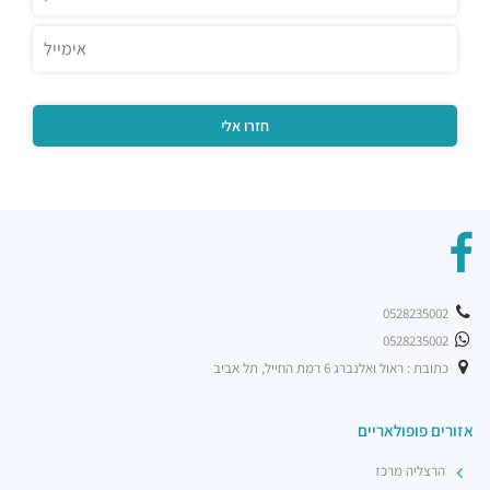
0528235002
0528235002
כתובת : ראול ואלנברג 6 רמת החייל, תל אביב
אזורים פופולאריים
הרצליה מרכז