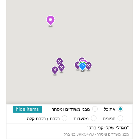
hide items
את כל
מבני משרדים ומסחר
חניונים
מסעדות
רכבת / רכבת קלה
"מגדלי שקל-קני ברק"
מבני משרדים ומסחר ·
3RRQ+WJ בני ברק