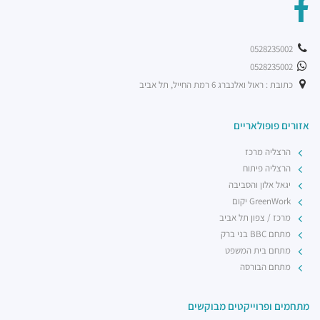
0528235002
0528235002
כתובת : ראול ואלנברג 6 רמת החייל, תל אביב
אזורים פופולאריים
הרצליה מרכז
הרצליה פיתוח
יגאל אלון והסביבה
GreenWork יקום
מרכז / צפון תל אביב
מתחם BBC בני ברק
מתחם בית המשפט
מתחם הבורסה
מתחמים ופרוייקטים מבוקשים