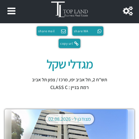
share mail
share WA
copy url
מגדלי שקל
תש"ח 2,
תל אביב יפו
,
מרכז / צפון תל אביב
רמת בניין : CLASS C
מצודכן ל -
02.08.2026