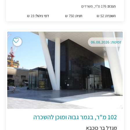
הנכס:
176 מ"ר, משרדים
השכרה:
52 ₪
חניה:
750 ₪
דמי ניהול:
19 ₪
זמינות: 06.08.2026
102 מ"ר, בגמר גבוה ומוכן להשכרה
מגדל בר כוכבא