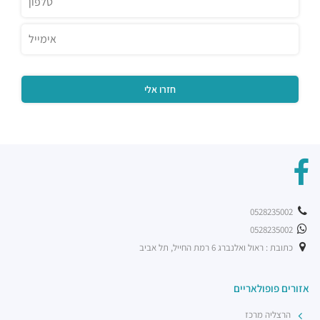
0528235002
0528235002
כתובת : ראול ואלנברג 6 רמת החייל, תל אביב
אזורים פופולאריים
הרצליה מרכז