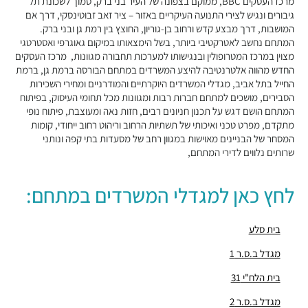
מרכז העסקים BBC, ממוקם בצפונה של העיר בני ברק, סמוך לשכונת תל
"בית ישראכרט" (STUDIO TOWER)
גיבורים ונגיש לצירי התנועה העיקריים באזור – ציר זאב זבוטינסקי, דרך אם
המושבות, דרך מבצע קדש ורחוב בן-גוריון, החוצץ בין רמת גן ובני ברק.
מבני משרדים ומסחר ·
בר כוכבא 9, בני ברק
המתחם נחשב לאטרקטיבי ביותר, בשל הימצאותו במיקום גאוגרפי ואסטרטגי
"מגדל ב.ס.ר 3"
מצוין במרכז המטרופולין ובנגישותו למערכות תחבורה מגוונות, מרכז העסקים
מבני משרדים ומסחר ·
מצדה 9, בני ברק
החדש מהווה אלטרנטיבה להיצע המשרדים במתחם הבורסה ברמת גן, ברמת
"מגדל וי טאואר – V-TOWER"
החייל בתל אביב, מגדלי המשרדים היוקרתיים והמודרניים ומחירי השכירות
מבני משרדים ומסחר ·
בר כוכבא 23, בני ברק
הסבירים, מושכים למתחם חברות רבות ומגוונות מכל תחומי העיסוק, בפיתוח
המתחם הושם דגש על תכנון חניונים רבים, חזות נאה ומעוצבת, פיתוח נופי
"בניין ויטה"
מתקדם, מפרט טכני ואיכותי של תשתיות הרחוב וריהוט רחוב ייחודי, קומות
מבני משרדים ומסחר ·
בן גוריון 11, בני ברק
המסחר של הבניינים מאוישות במגוון רחב של מסעדות בתי קפה ונותני
"מגדל ב.ס.ר 1"
שרותים נלווים לדירי המתחם,
מבני משרדים ומסחר ·
בן גוריון 1, בני ברק
"מגדל ב.ס.ר 2"
לחץ כאן למגדלי המשרדים במתחם:
מבני משרדים ומסחר ·
בן גוריון 2, בני ברק
"בית קונקורד"
מבני משרדים ומסחר ·
בן גוריון 13, בני ברק
בית סלע
חניון מגדלי ב.ס.ר סנטרל פארק
מגדל ב.ס.ר 1
חניונים ·
כינרת 5, בני ברק
בית הלח"י 31
חניון הירקון
חניונים ·
הירקון 6, בני ברק
מגדל ב.ס.ר 2