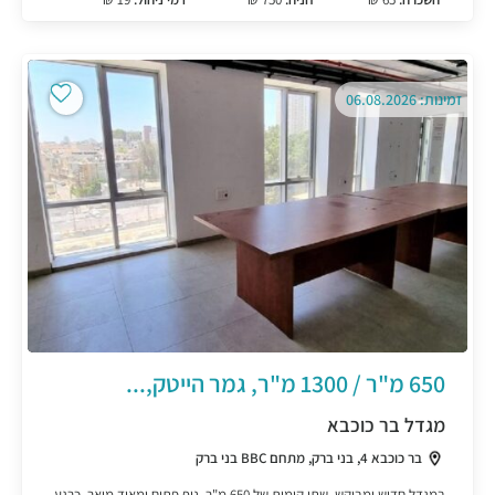
זמינות: 06.08.2026
650 מ"ר / 1300 מ"ר, גמר הייטק,...
מגדל בר כוכבא
בר כוכבא 4, בני ברק, מתחם BBC בני ברק
במגדל חדיש ומבוקש, שתי קומות של 650 מ"ר, נוף פתוח ומאוד מואר, כרגע