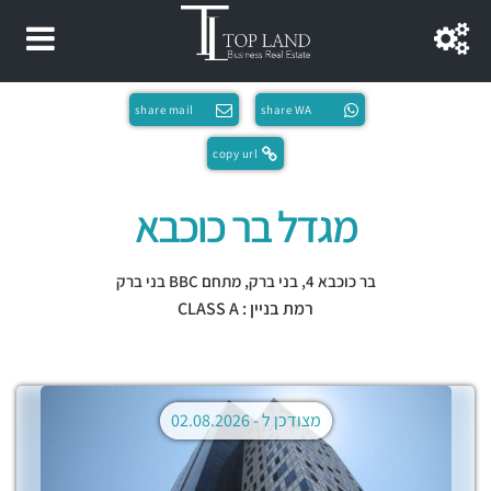
share mail
share WA
copy url
מגדל בר כוכבא
בר כוכבא 4,
בני ברק
,
מתחם BBC בני ברק
רמת בניין : CLASS A
מצודכן ל -
02.08.2026