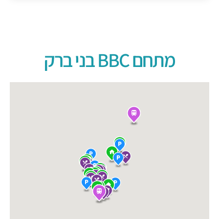
מתחם BBC בני ברק