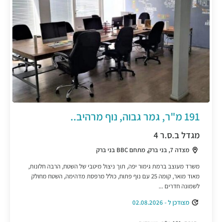
191 מ"ר, גמר גבוה, נוף מרהיב..
מגדל ב.ס.ר 4
מצדה 7, בני ברק, מתחם BBC בני ברק
משרד מעוצב ברמת גימור יפה, תוך ניצול מיטבי של השטח, הרבה חלונות,
מאוד מואר, קומה 25 עם נוף פתוח, כולל מרפסת מדהימה, השטח מחולק
לשמונה חדרים ...
מצודכן ל - 02.08.2026