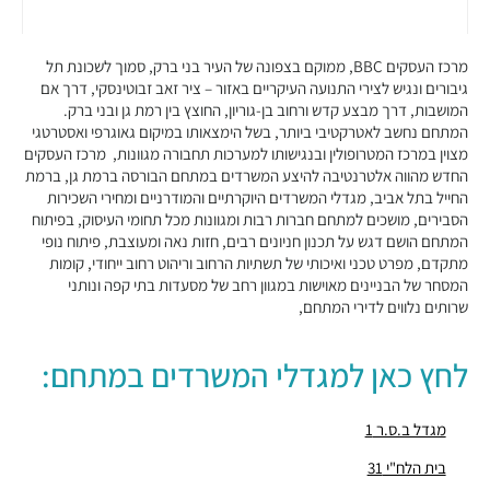
מבני משרדים ומסחר ·
ברוך הירש 14, בני ברק
"בית נועה"
מבני משרדים ומסחר ·
בר כוכבא 16, בני ברק
מרכז העסקים BBC, ממוקם בצפונה של העיר בני ברק, סמוך לשכונת תל
"בית ישראכרט" (STUDIO TOWER)
גיבורים ונגיש לצירי התנועה העיקריים באזור – ציר זאב זבוטינסקי, דרך אם
המושבות, דרך מבצע קדש ורחוב בן-גוריון, החוצץ בין רמת גן ובני ברק.
מבני משרדים ומסחר ·
בר כוכבא 9, בני ברק
המתחם נחשב לאטרקטיבי ביותר, בשל הימצאותו במיקום גאוגרפי ואסטרטגי
"מגדל ב.ס.ר 3"
מצוין במרכז המטרופולין ובנגישותו למערכות תחבורה מגוונות, מרכז העסקים
מבני משרדים ומסחר ·
מצדה 9, בני ברק
החדש מהווה אלטרנטיבה להיצע המשרדים במתחם הבורסה ברמת גן, ברמת
"מגדל וי טאואר – V-TOWER"
החייל בתל אביב, מגדלי המשרדים היוקרתיים והמודרניים ומחירי השכירות
מבני משרדים ומסחר ·
בר כוכבא 23, בני ברק
הסבירים, מושכים למתחם חברות רבות ומגוונות מכל תחומי העיסוק, בפיתוח
המתחם הושם דגש על תכנון חניונים רבים, חזות נאה ומעוצבת, פיתוח נופי
"בניין ויטה"
מתקדם, מפרט טכני ואיכותי של תשתיות הרחוב וריהוט רחוב ייחודי, קומות
מבני משרדים ומסחר ·
בן גוריון 11, בני ברק
המסחר של הבניינים מאוישות במגוון רחב של מסעדות בתי קפה ונותני
"מגדל ב.ס.ר 1"
שרותים נלווים לדירי המתחם,
מבני משרדים ומסחר ·
בן גוריון 1, בני ברק
"מגדל ב.ס.ר 2"
לחץ כאן למגדלי המשרדים במתחם:
מבני משרדים ומסחר ·
בן גוריון 2, בני ברק
"בית קונקורד"
מבני משרדים ומסחר ·
בן גוריון 13, בני ברק
מגדל ב.ס.ר 1
חניון מגדלי ב.ס.ר סנטרל פארק
בית הלח"י 31
חניונים ·
כינרת 5, בני ברק