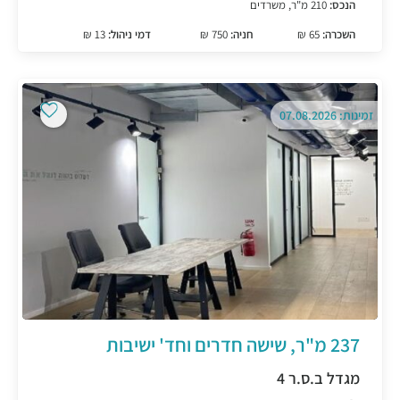
הנכס:
210 מ"ר, משרדים
השכרה:
65 ₪
חניה:
750 ₪
דמי ניהול:
13 ₪
זמינות: 07.08.2026
237 מ"ר, שישה חדרים וחד' ישיבות
מגדל ב.ס.ר 4