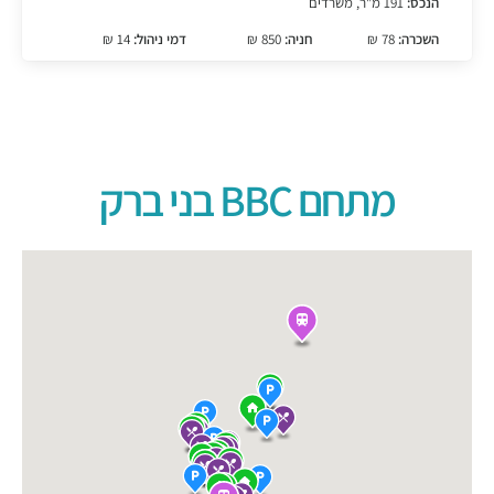
הנכס:
191 מ"ר, משרדים
השכרה:
78 ₪
חניה:
850 ₪
דמי ניהול:
14 ₪
מתחם BBC בני ברק