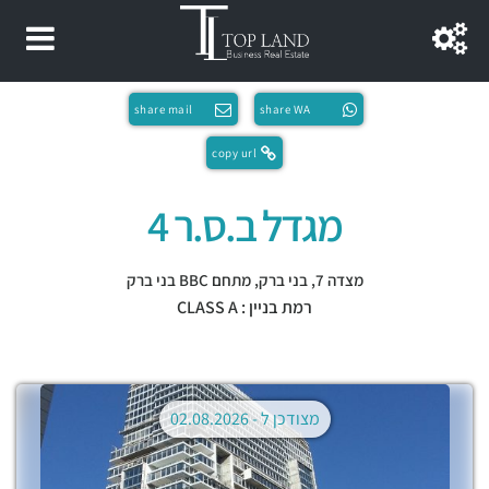
share mail
share WA
copy url
מגדל ב.ס.ר 4
מצדה 7,
בני ברק
,
מתחם BBC בני ברק
רמת בניין : CLASS A
מצודכן ל -
02.08.2026