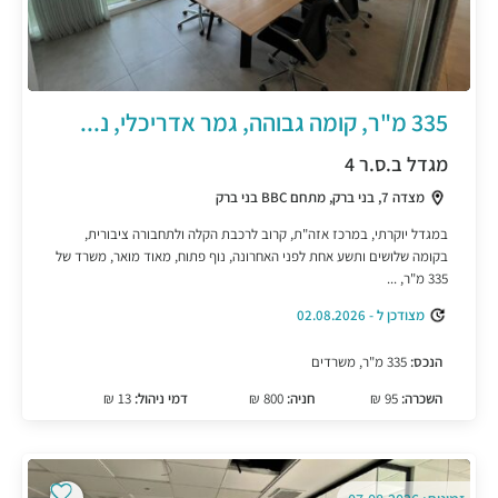
335 מ"ר, קומה גבוהה, גמר אדריכלי, נ...
מגדל ב.ס.ר 4
מצדה 7, בני ברק, מתחם BBC בני ברק
במגדל יוקרתי, במרכז אזה"ת, קרוב לרכבת הקלה ולתחבורה ציבורית,
בקומה שלושים ותשע אחת לפני האחרונה, נוף פתוח, מאוד מואר, משרד של
335 מ"ר, ...
מצודכן ל - 02.08.2026
הנכס:
335 מ"ר, משרדים
השכרה:
95 ₪
חניה:
800 ₪
דמי ניהול:
13 ₪