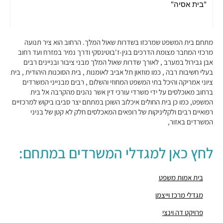
"בית אסיה"
מבני משרדים ומסחר ·
וייצמן 4, תל אביב יפו
"פרויקט דה וינצי"
מבני משרדים ומסחר ·
דה וינצי 20, תל אביב יפו
מתחם בית המשפט שמרכזו בשדרות שאול המלך. הרחוב הוא ציר תנועה
"מרכז גולדה"
מרכזי המחבר מצומת הדרכים בגין-ז'בוטינסקי ודרך נמיר במזרח ועד רחוב
אבן גבירול במערב , לאורך שדרות שאול המלך מבני ציבור ובניינים רבים
מבני משרדים ומסחר ·
שאול המלך 23, תל אביב יפו
בעלי חשיבות רבה , כמו מוזאון תל אביב לאומנות , בית הסוכנות היהודית , בית
"מגדלי מרכז וייצמן"
ציוני אמריקה והיכל בתי המשפט המחוזי והשלום , רבים מבנייני המשרדים
מבני משרדים ומסחר ·
וייצמן 14, תל אביב יפו
ברחוב מאוכלסים על ידי משרדי עורכי דין אשר נהנים מהקרבה אל בית
"בית אמריקה"
המשפט, כמו כן בית החולים איכלוב השוכן במתחם יצר סביבו ביקוש למרכזיים
מבני משרדים ומסחר ·
שדרות שאול המלך 35, תל אביב יפו
רפואיים רבים ולקליניקות של רופאים המאכלסים חלק לא קטן של בניני
המשרדים באזור,
"בית דובנוב"
מבני משרדים ומסחר ·
דובנוב 10, תל אביב יפו
"בית הדר דפנה"
לחץ כאן למגדלי המשרדים במתחם:
מבני משרדים ומסחר ·
שדרות שאול המלך 39, תל אביב יפו
"בית אמות הקריה"
בית אמות משפט
מבני משרדים ומסחר ·
ליאונרדו דה וינצ'י 21, תל אביב יפו
מגדלי מרכז וייצמן
חניון סולד
חניונים ·
הנרייטה סולד 4, תל אביב יפו
פרויקט דה וינצי
חניון מגדל המוזיאון