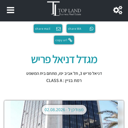
share mail
share WA
copy url
מגדל דניאל פריש
דניאל פריש 3,
תל אביב יפו
,
מתחם בית המשפט
רמת בניין : CLASS A
מצודכן ל -
02.08.2026