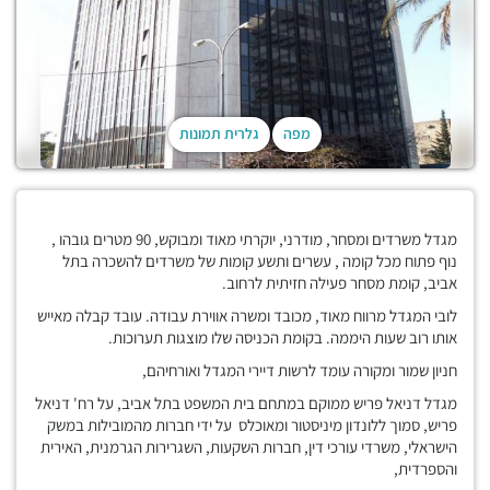
מפה
גלרית תמונות
DCF 1.0
מגדל משרדים ומסחר, מודרני, יוקרתי מאוד ומבוקש, 90 מטרים גובהו ,
נוף פתוח מכל קומה , עשרים ותשע קומות של משרדים להשכרה בתל
אביב, קומת מסחר פעילה חזיתית לרחוב.
לובי המגדל מרווח מאוד, מכובד ומשרה אווירת עבודה. עובד קבלה מאייש
אותו רוב שעות היממה. בקומת הכניסה שלו מוצגות תערוכות.
חניון שמור ומקורה עומד לרשות דיירי המגדל ואורחיהם,
מגדל דניאל פריש ממוקם במתחם בית המשפט בתל אביב, על רח' דניאל
פריש, סמוך ללונדון מיניסטור ומאוכלס על ידי חברות מהמובילות במשק
הישראלי, משרדי עורכי דין, חברות השקעות, השגרירות הגרמנית, האירית
והספרדית,