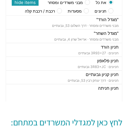
hide items
את כל
מבני משרדים ומסחר
חניונים
מסעדות
רכבת / רכבת קלה
"מגדל הורד"
מבני משרדים ומסחר ·
דרך השלום 53, גבעתיים
"מגדל השחר"
מבני משרדים ומסחר ·
אריאל שרון 4, גבעתיים
חניון הורד
חניונים ·
3R93+27 גבעתיים
חניון פלאפון
חניונים ·
3R83+JC גבעתיים
חניון קניון גבעתיים
חניונים ·
דרך יצחק רבין 53, גבעתיים
חניון חניתה
חניונים ·
חניתה 3, גבעתיים
חניון בית הגמלאי ( דמו פארק )
חניונים ·
כצנלסון 103, גבעתיים
חניון השחר
לחץ כאן למגדלי המשרדים במתחם:
חניונים ·
אריאל שרון 4, גבעתיים,