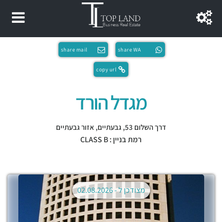
share mail
share WA
copy url
מגדל הורד
דרך השלום 53,
גבעתיים
,
אזור גבעתיים
רמת בניין : CLASS B
מצודכן ל -
02.08.2026