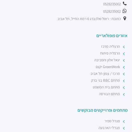
0528235002
0528235002
כתובת : ראול ואלנברג 6 רמת החייל, תל אביב
אזורים פופולאריים
הרצליה מרכז
הרצליה פיתוח
יגאל אלון והסביבה
GreenWork יקום
מרכז / צפון תל אביב
מתחם BBC בני ברק
מתחם בית המשפט
מתחם הבורסה
מתחמים ופרוייקטים מבוקשים
מגדל ספיר
מגדלי הארבעה