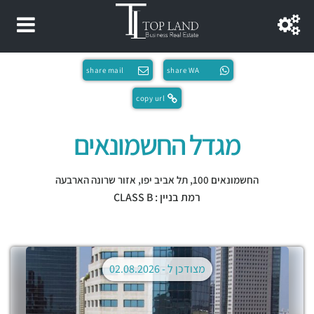
share mail
share WA
copy url
מגדל החשמונאים
החשמונאים 100,
תל אביב יפו
,
אזור שרונה הארבעה
רמת בניין : CLASS B
מצודכן ל -
02.08.2026