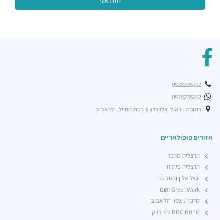
0528235002
0528235002
כתובת : ראול ואלנברג 6 רמת החייל, תל אביב
אזורים פופולאריים
הרצליה מרכז
הרצליה פיתוח
יגאל אלון והסביבה
GreenWork יקום
מרכז / צפון תל אביב
מתחם BBC בני ברק