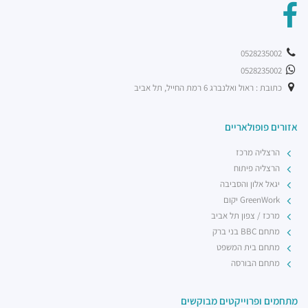
0528235002
0528235002
כתובת : ראול ואלנברג 6 רמת החייל, תל אביב
אזורים פופולאריים
הרצליה מרכז
הרצליה פיתוח
יגאל אלון והסביבה
GreenWork יקום
מרכז / צפון תל אביב
מתחם BBC בני ברק
מתחם בית המשפט
מתחם הבורסה
מתחמים ופרוייקטים מבוקשים