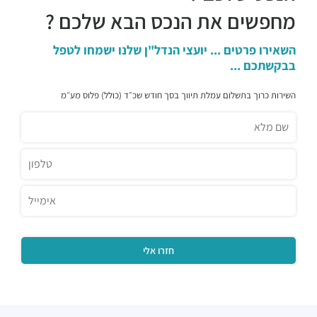
ביסטרו התחנה
מחפשים את הנכס הבא שלכם ?
מסעדות ·
דרך מנחם בגין 44, תל אביב יפו
Lucy Ethiopian Restaurant
השאירו פרטים ... יועצי הנדל"ן שלנו ישמחו לטפל
מסעדות ·
בבקשתכם ...
מנחם בגין 46, תל אביב יפו
מזנון עופרה
השירות כרוך בתשלום עמלת תיווך בסך חודש שכ״ד (כולל) פלוס מע״מ
מסעדות ·
דרך מנחם בגין 158, תל אביב יפו
Aroma
מסעדות ·
3QGV+CG תל אביב יפו