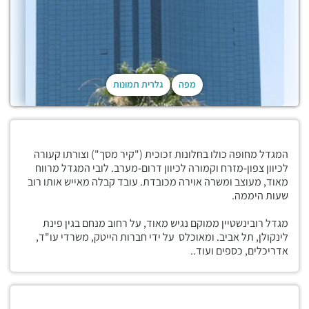
מפה
גלרית תמונות
המגדל מחופה כולו בחלונות זכוכית ("קיר מסך") וצורתו קעורה
לכיוון צפון-מזרח וקמורה לכיוון דרום-מערב. לובי המגדל מרווח
מאוד, מעוצב ומשרה אוירה מכובדת. עובד קבלה מאייש אותו רוב
שעות היממה.
מגדל רובינשטיין ממוקם נגיש מאוד, על רחוב מנחם בגין פינת
לינקולן, תל אביב. ומאוכלס על ידי חברות הייטק, משרדי עו"ד,
אדריכלים, כספים ועוד..