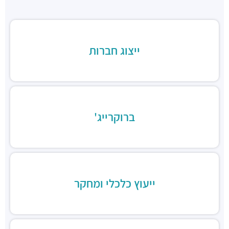
מסעדות ·
3RM3+CJ רמת גן
דומינוס פיצה
מסעדות ·
3RM4+76 רמת גן
ג'חנון קול
ייצוג חברות
מסעדות ·
רחוב זאב ז'בוטינסקי 20, רמת גן
טוקיו סושי, בורסת היהלומים
מסעדות ·
3RM2+CQ רמת גן
סביח פרישמן, סניף הבורסה
מסעדות ·
זיסמן שלום 3, רמת גן
ברוקרייג'
חומוס אליהו
מסעדות ·
זיסמן שלום 3, רמת גן
מסעדת ארוגולה
מסעדות ·
זיסמן שלום 14, רמת גן
טאפסטה Tapasta
ייעוץ כלכלי ומחקר
מסעדות ·
זיסמן שלום 14, רמת גן
מסעדה איטלקית רנו אמיליה
מסעדות ·
דרך אבא הלל 7, רמת גן
פלמידה