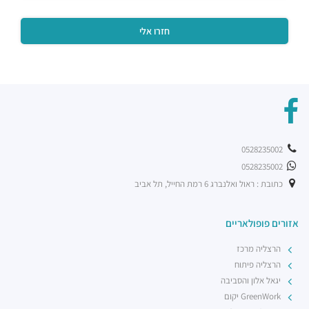
מסעדות ·
דרך מנחם בגין 7, רמת גן
0528235002
0528235002
כתובת : ראול ואלנברג 6 רמת החייל, תל אביב
אזורים פופולאריים
הרצליה מרכז
הרצליה פיתוח
יגאל אלון והסביבה
GreenWork יקום