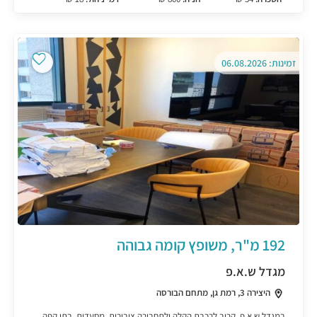
זמינות: 06.08.2026
192 מ"ר, משופץ קומה גבוהה
מגדל ש.א.פ
היצירה 3, רמת גן, מתחם הבורסה
במגדל ש.א.פ, קרוב לרכבת הקלה ולתחבורה ציבורית, מסעדות, בתי קפה,