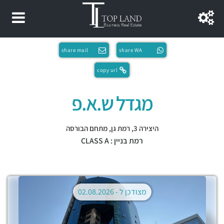
share mail
share WA
copy url
מגדל ש.א.פ
היצירה 3,
רמת גן
,
מתחם הבורסה
רמת בניין : CLASS A
מצודכן ל -
02.08.2026