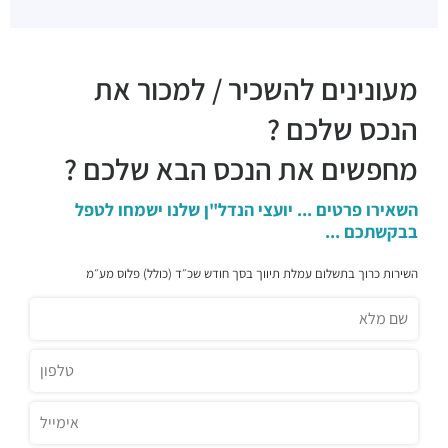
לה פפריקה
מסעדות ·
היצירה 22, רמת גן
רק סושי רמת גן
מעונינים להשכיר / למכור את
מסעדות ·
אהליאב 10, רמת גן
קאמאקורה - Kamakura
הנכס שלכם ?
מסעדות ·
אהליאב 5, רמת גן
מטבח רחוב
מחפשים את הנכס הבא שלכם ?
מסעדות ·
אהליאב 3, רמת גן
צ'אנג מאי נודלס
השאירו פרטים ... יועצי הנדל"ן שלנו ישמחו לטפל
מסעדות ·
תובל 16, רמת גן
בבקשתכם ...
סושימן
השירות כרוך בתשלום עמלת תיווך בסך חודש שכ״ד (כולל) פלוס מע״מ
מסעדות ·
החילזון 1, רמת גן
דומיניק
מסעדות ·
תובל 11, רמת גן
שווארמה שמש
מסעדות ·
תובל 9, רמת גן
מדיום רייר
מסעדות ·
החילזון 5, רמת גן
רשת בתי הקפה אילן'ס