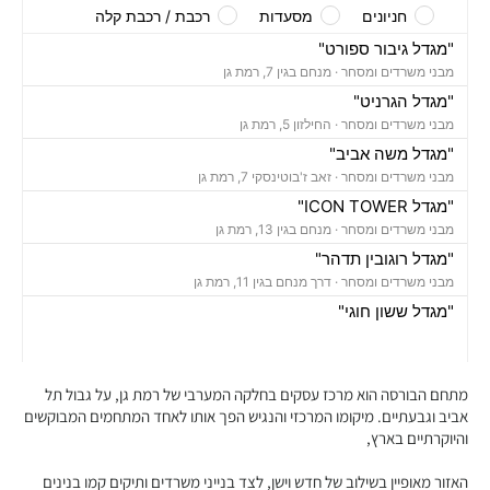
חניונים
מסעדות
רכבת / רכבת קלה
"מגדל גיבור ספורט"
מבני משרדים ומסחר ·
מנחם בגין 7, רמת גן
"מגדל הגרניט"
מבני משרדים ומסחר ·
החילזון 5, רמת גן
"מגדל משה אביב"
מבני משרדים ומסחר ·
זאב ז'בוטינסקי 7, רמת גן
"מגדל ICON TOWER"
מבני משרדים ומסחר ·
מנחם בגין 13, רמת גן
"מגדל רוגובין תדהר"
מבני משרדים ומסחר ·
דרך מנחם בגין 11, רמת גן
"מגדל ששון חוגי"
מבני משרדים ומסחר ·
אבא הילל 12, רמת גן
"בית הקריסטל"
מבני משרדים ומסחר ·
החילזון 12, רמת גן
מתחם הבורסה הוא מרכז עסקים בחלקה המערבי של רמת גן, על גבול תל
"מגדל אמות אטריום"
אביב וגבעתיים. מיקומו המרכזי והנגיש הפך אותו לאחד המתחמים המבוקשים
והיוקרתיים בארץ,
מבני משרדים ומסחר ·
זאב ז'בוטינסקי 2, רמת גן
"מגדל ספיר"
האזור מאופיין בשילוב של חדש וישן, לצד בנייני משרדים ותיקים קמו בנינים