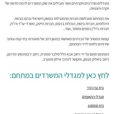
מבני משרדים ומסחר ·
תובל 40, רמת גן
ומגדלים מודרניים ויוקרתיים אשר מובילים את שוק המשרדים לרמת חדשה של
"בית פובליסיס"
יוקרה וייצוגיות,
מבני משרדים ומסחר ·
האחים בז'רנו 7, רמת גן
את המתחם מאכלסות חברות מהמובילות במשק הישראלי ובהם בורסת
"בית תובל 22"
היהלומים, חברות ביטוח, הנהלות בנקים, חברות הייטק, משרדי עו"ד ורו"ח,
מבני משרדים ומסחר ·
תובל 22, רמת גן
חברות נדל"ן כספים ומסחר, ועוד..
"מגדל פז 2"
מבני משרדים ומסחר ·
בצלאל 28, רמת גן
קומות המסחר של הבניינים מאוישות במגוון רחב של מסעדות בתי קפה ונותני
"מגדל פז 1"
שירותים נלווים לדירי המתחם,
מבני משרדים ומסחר ·
בצלאל 31, רמת גן
המתחם תחום על ידי רחוב אבא הלל סילבר ממזרח, רחוב ז'בוטינסקי מדרום,
"מגדלי התאומים"
רחוב ביאליק מצפון, ומקושר לנתיבי איילון ממערב.
מבני משרדים ומסחר ·
זאב ז'בוטינסקי 33-35, רמת גן
"בית איילון ביטוח"
לחץ כאן למגדלי המשרדים במתחם:
מבני משרדים ומסחר ·
אבא הלל 10, רמת גן
"בית עורק"
מבני משרדים ומסחר ·
אבא הלל 16, רמת גן
בית ערן הדר
"מגדל ש.א.פ"
מגדלי התאומים
מבני משרדים ומסחר ·
היצירה 3, רמת גן
"בית דרום אפריקה"
בית סמסונג
מבני משרדים ומסחר ·
דרך מנחם בגין 12, רמת גן